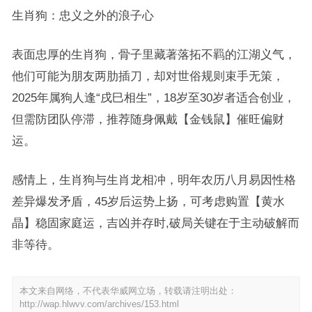
生肖狗：忠义之外的浪子心
表面忠厚的生肖狗，骨子里藏著落拓不羁的江湖义气，
他们可能为朋友两肋插刀，却对世俗规则束手无策，
2025年属狗人逢“戌巳相生”，18岁至30岁者适合创业，
但需防团队停滞，推荐随身佩戴【金钱鼠】催旺偏财
运。
感情上，生肖狗与生肖龙相冲，明年农历八月易因性格
差异爆发矛盾，45岁后运势上扬，可考虑购置【黄水
晶】稳固家庭运，吉凶并存时,破局关键在于主动破解而
非等待。
本文来自网络，不代表华威网立场，转载请注明出处：
http://wap.hlwvv.com/archives/153.html