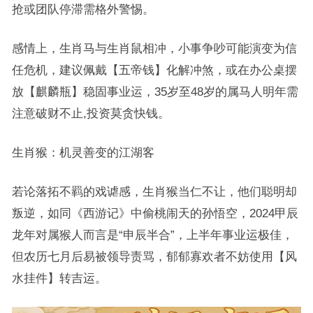
抢或团队停滞需格外警惕。
感情上，生肖马与生肖鼠相冲，小事争吵可能演变为信
任危机，建议佩戴【五帝钱】化解冲煞，或在办公桌摆
放【麒麟瓶】稳固事业运，35岁至48岁的属马人明年需
注意破财不止,投资莫贪快钱。
生肖猴：机灵善变的江湖客
若论落拓不羁的戏谑感，生肖猴当仁不让，他们聪明却
叛逆，如同《西游记》中偷桃闹天的孙悟空，2024甲辰
龙年对属猴人而言是“申辰半合”，上半年事业运极佳，
但农历七月后易被领导责骂，郁郁寡欢者不妨使用【风
水挂件】转吉运。