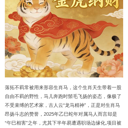
落拓不羁常被用来形容生肖马，这个生肖天生带着一股
自由不羁的野性，马儿奔跑时鬃毛飞扬的姿态，像极了
不受束缚的艺术家，古人云“龙马精神”，正是对生肖马
昂扬斗志的赞誉，2025年乙巳蛇年对属马人而言却是
“午巳相害”之年，尤其下半年易遭遇职场边缘化,项目被