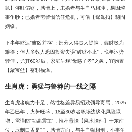
鼠】催旺偏财，感情上，未婚者与生肖马相冲，易因琐
事争吵；已婚者需警惕信任危机，可借【鸳鸯扣】稳固
姻缘。
下半年财运“吉凶并存”：部分人得贵人提携，偏财极为
难得；但大多数人恐因投资失误“破财不止”，晚年运势
转佳，尤其60岁后，家庭呈现“母慈子孝”之象，宜购置
【聚宝盆】蓄积福泽。
生肖虎：勇猛与鲁莽的一线之隔
生肖虎者魄力十足，然性格差异易招致领导责骂，2025
年乙巳年，火势旺盛，18至30岁者职场边缘化风险骤
增，需谨防“功高震主”，推荐悬挂【风水挂件】于东南
位，压制口舌是非，感情方面，与生肖猴相刑，小事争