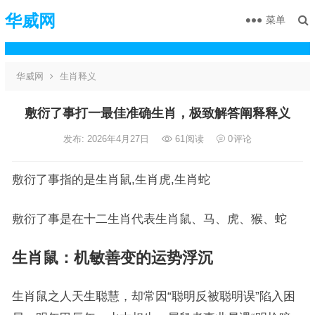
华威网
菜单
华威网
生肖释义
敷衍了事打一最佳准确生肖，极致解答阐释释义
发布: 2026年4月27日
61
阅读
0
评论
敷衍了事指的是生肖鼠,生肖虎,生肖蛇
敷衍了事是在十二生肖代表生肖鼠、马、虎、猴、蛇
生肖鼠：机敏善变的运势浮沉
生肖鼠之人天生聪慧，却常因“聪明反被聪明误”陷入困