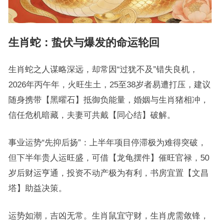
生肖蛇：蛰伏与爆发的命运轮回
生肖蛇之人谋略深远，却常因“过犹不及”错失良机，
2026年丙午年，火旺生土，25至38岁者易遭打压，建议
随身携带【黑曜石】抵御负能量，婚姻与生肖猪相冲，
信任危机暗藏，夫妻可共戴【同心结】破解。
事业运势“先抑后扬”：上半年项目停滞极为难得突破，
但下半年贵人运旺盛，可借【龙龟摆件】催旺官禄，50
岁后财运亨通，投资不动产极为有利，书房宜置【文昌
塔】助益决策。
运势如潮，吉凶无常。生肖鼠宜守财，生肖虎需敛锋，