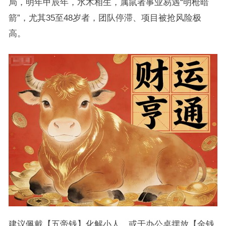
局，明年甲辰年，水木相生，属鼠者事业易遇“明枪暗
箭”，尤其35至48岁者，团队停滞、项目被抢风险极
高。
建议佩戴【五帝钱】化解小人，或于办公桌摆放【金钱