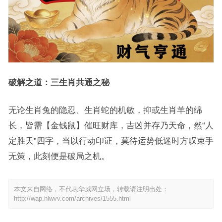
破解之道：三生肖共通之秘
无论生肖兔的隐忍、生肖蛇的机敏，抑或生肖羊的绵
长，皆需【金钱鼠】催旺财库，吉凶并存乃天命，然“人
定胜天”四字，当以行动印证，莫待运势低迷时方叹束手
无策，此刻便是破局之机。
本文来自网络，不代表华威网立场，转载请注明出处：
http://wap.hlwvv.com/archives/1555.html