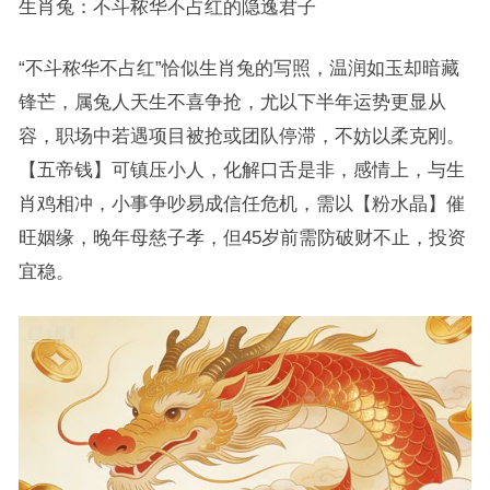
生肖兔：不斗秾华不占红的隐逸君子
“不斗秾华不占红”恰似生肖兔的写照，温润如玉却暗藏
锋芒，属兔人天生不喜争抢，尤以下半年运势更显从
容，职场中若遇项目被抢或团队停滞，不妨以柔克刚。
【五帝钱】可镇压小人，化解口舌是非，感情上，与生
肖鸡相冲，小事争吵易成信任危机，需以【粉水晶】催
旺姻缘，晚年母慈子孝，但45岁前需防破财不止，投资
宜稳。