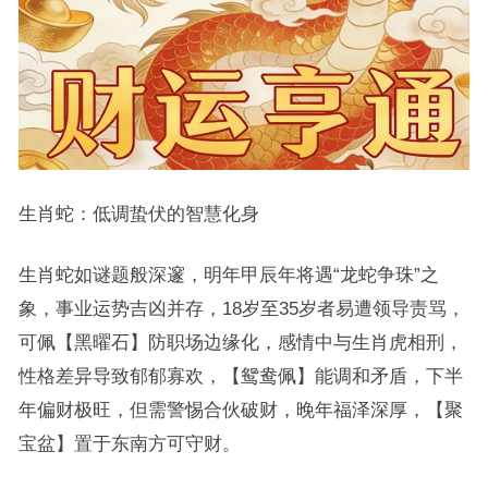
生肖蛇：低调蛰伏的智慧化身
生肖蛇如谜题般深邃，明年甲辰年将遇“龙蛇争珠”之
象，事业运势吉凶并存，18岁至35岁者易遭领导责骂，
可佩【黑曜石】防职场边缘化，感情中与生肖虎相刑，
性格差异导致郁郁寡欢，【鸳鸯佩】能调和矛盾，下半
年偏财极旺，但需警惕合伙破财，晚年福泽深厚，【聚
宝盆】置于东南方可守财。