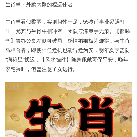
生肖羊：外柔内刚的福运使者
生肖羊看似柔弱，实则韧性十足，55岁前事业易遇打
压，尤其与生肖牛相冲者，团队停滞束手无策。【麒麟
瓶】摆办公桌左侧可破局，感情婚姻极为难得，与生肖
马相合者，即便信任危机也能转危为安，明年夏季需防
“病符星”扰运，【风水挂件】随身佩戴可保平安，晚年
家宅兴旺，但需注意子女远行。