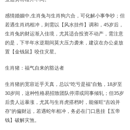
感情婚姻中,生肖兔与生肖狗六合，可化解小事争吵；但
若遇生肖鸡相冲，则需以【风水挂件】调和，45岁后，
生肖兔的财运渐入佳境，尤其适合投资不动产，需注意
的是，下半年水逆期间莫大压力袭来，建议在办公桌放
置【金钱鼠】咬住灾星。
生肖猪：福气自来的豁达者
生肖猪的宽容近乎天真，总以“吃亏是福”自勉，18岁至
30岁间，这种性格易招致团队停滞或同事倾轧；但35岁
后贵人运暴涨，尤其与生肖虎搭档时，能催旺“吉凶并
存”的偏财运，若遇蛇年相冲，务必在门口悬挂【五帝
钱】破解灾煞。