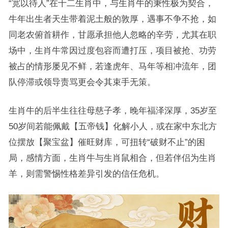
“宽以待人”在十二生肖中，与生肖牛的秉性极为契合，
牛年出生者天生带着泥土般的敦厚，遇事不争不抢，如
同老农俯首耕作，甘愿承担他人忽略的辛劳，尤其在职
场中，生肖牛常因过度包容而遭打压，项目被抢、功劳
被占的情形屡见不鲜，若逢虎年、马年等相冲流年，团
队停滞或领导责骂更会令其束手无策。
生肖牛的后半生往往母慈子孝，晚年福泽深厚，35岁至
50岁间若能佩戴【五帝钱】化解小人，或在家中东北方
位摆放【聚宝盆】催旺财库，可扭转“破财不止”的困
局，感情方面，生肖牛与生肖鼠相合，但若伴侣为生肖
羊，则需警惕性格差异引发的信任危机。