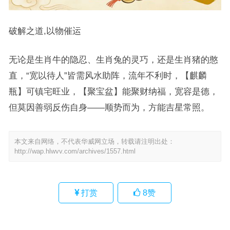
破解之道,以物催运
无论是生肖牛的隐忍、生肖兔的灵巧，还是生肖猪的憨
直，“宽以待人”皆需风水助阵，流年不利时，【麒麟
瓶】可镇宅旺业，【聚宝盆】能聚财纳福，宽容是德，
但莫因善弱反伤自身——顺势而为，方能吉星常照。
本文来自网络，不代表华威网立场，转载请注明出处：
http://wap.hlwvv.com/archives/1557.html
打赏
8
赞