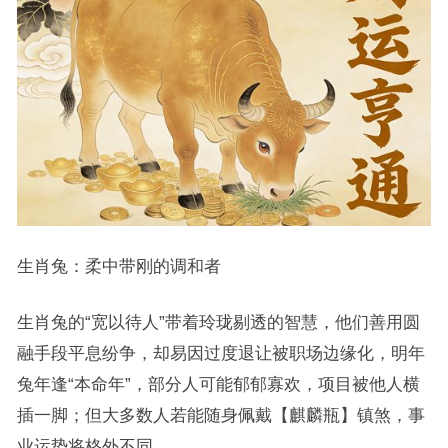
生肖兔：柔中带刚的调和者
生肖兔的“宽以待人”带着玲珑剔透的智慧，他们善用圆
融手段平息纷争，却易因过度退让被职场边缘化，明年
兔年逢“本命年”，部分人可能郁郁寡欢，项目被他人横
插一脚；但大多数人若能随身佩戴【麒麟瓶】镇煞，事
业运势将格外不同。