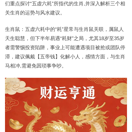
们重点探讨“五虚六耗”所指代的生肖,并深入解析三个相
关生肖的运势与风水建议。
生肖鼠：五虚六耗中的“耗”星常与生肖鼠关联，属鼠人
天生聪慧，但下半年易遇“耗财”之局，尤其18岁至35岁
者需警惕投资陷阱，事业上可能遭遇项目被抢或团队停
滞，建议佩戴【五帝钱】化解小人，感情方面，与生肖
马相冲,需避免因琐事争吵。