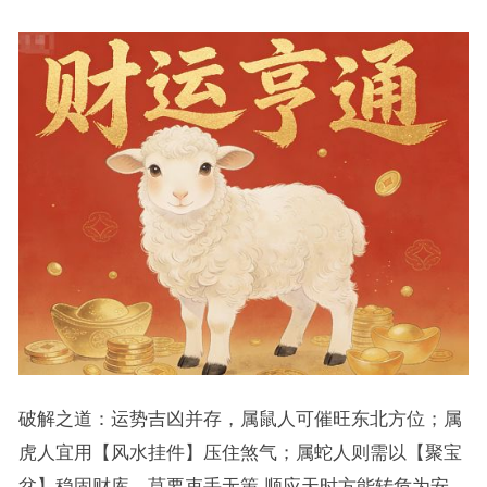
破解之道：运势吉凶并存，属鼠人可催旺东北方位；属
虎人宜用【风水挂件】压住煞气；属蛇人则需以【聚宝
盆】稳固财库，莫要束手无策,顺应天时方能转危为安。