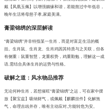
戴【凤凰玉佩】以增强姻缘和谐，若能熬过中年低谷，
晚年生活将母慈子孝,家庭美满。
膏梁锦绣的深层解读
“膏梁锦绣”并非特指某一生肖，而是对富足生活的概
括。生肖鼠、生肖龙、生肖鸡因其特质与之关联，但各
有侧重：鼠重智慧，龙重权势，鸡重勤勉，理解这一成
语,需结合具体生肖的运势与性格。
破解之道：风水物品推荐
无论何种生肖，若想催旺“膏梁锦绣”之运，可在家中摆
放【聚宝盆】吸纳财气，或佩戴【麒麟挂件】化解煞
气，命理吉凶并存，唯有主动应对,方能转危为安。