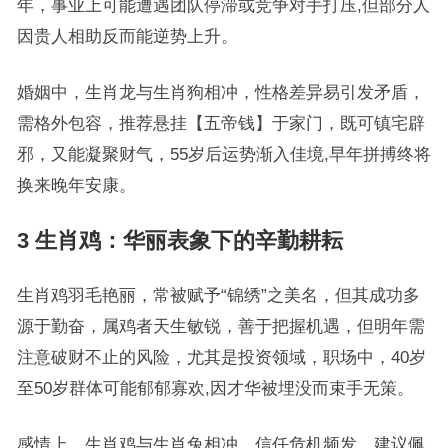
年，事业上可能遭遇团队停滞或竞争对手打压,但部分人
因贵人相助反而能逆势上升。
婚姻中，生肖龙与生肖狗相冲，性格差异易引发矛盾，
需格外包容，推荐悬挂【五帝钱】于家门，既可镇宅辟
邪，又能凝聚财气，55岁后运势渐入佳境,早年拼搏终将
换来晚年安康。
3 生肖鸡：华丽表象下的辛勤耕耘
生肖鸡羽毛艳丽，常被赋予“锦绣”之美名，但其成功多
源于勤奋，属鸡者天生敏锐，善于把握机遇，但明年需
注意破财不止的风险，尤其是投资领域，职场中，40岁
至50岁群体可能郁郁寡欢,因才华被埋没而束手无策。
感情上，生肖鸡与生肖兔相冲，信任危机频发，建议佩