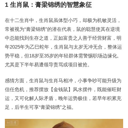
1 生肖鼠：膏梁锦绣的智慧象征
在十二生肖中，生肖鼠虽体型小巧，却极为机敏灵活，
常被视为“膏梁锦绣”的潜在代表，鼠的聪慧使其在逆境
中总能找到生存之道，正如富贵之人善于经营财富，明
年2025年为乙巳蛇年，生肖鼠与太岁无冲无合，整体运
势平稳，但18岁至35岁的年轻群体需警惕职场边缘化,
尤其是下半年易遭领导责骂或项目被抢。
感情方面，生肖鼠与生肖马相冲，小事争吵可能升级为
信任危机，推荐摆放【金钱鼠】风水摆件，既能催旺财
运，又可化解人际矛盾，晚年运势极佳，若早年积累充
足，后半生可享“膏梁锦绣”之福。