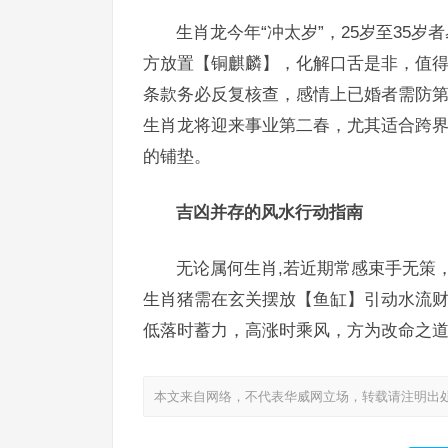
生肖龙今年“冲太岁”，25岁至35
方放置【铜麒麟】，化解口舌是非，值
条款务必反复核查，感情上已婚者需防第
生肖龙将迎来事业第二春，尤其适合跨界
的铺垫。
吉凶并存的风水行动指南
无论属何生肖,若近期常感束手无策
生肖猪需在玄关摆放【鱼缸】引动水流
低落时蓄力，高涨时乘风，方为改命之
本文来自网络，不代表华威网立场，转载请注明出