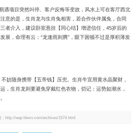
岁者易遇项目突然叫停、客户反悔等变故，风水上可在客厅西北
得注意的是，生肖龙与生肖兔相害，若合作伙伴属兔，合同
三者介入，建议卧室悬挂【同心结】增进信任，45岁后的
发展，命理有云：“龙逢雨则腾”，眼下困顿不过是厚积薄发
，不妨随身携带【五帝钱】压兜。生肖牛宜用黄水晶聚财，
财运，生肖龙则要避免穿戴红色衣物，切记：运势如潮水，
道。
处：
http://wap.hlwvv.com/archives/1574.html