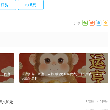
打赏
6
赞
下一篇
肖，阐释
昼夜如丝一尺盈，宋都回鶂为风高代表指什么生肖，成语落
实落实解析
释义甄选
5
阅读
0
评论