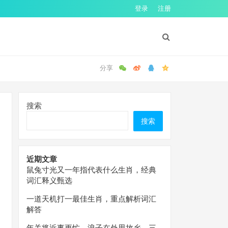
登录
注册
搜索
搜索
近期文章
鼠兔寸光又一年指代表什么生肖，经典
词汇释义甄选
一道天机打一最佳生肖，重点解析词汇
解答
年关将近事更忙，浪子在外思故乡。三