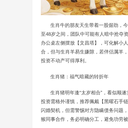
生肖牛的朋友天生带着一股倔劲，今
至48岁之间，团队中可能有人暗中抢夺
办公桌左侧摆放【文昌塔】，可化解小
合，但与生肖羊易生嫌隙，若伴侣属羊，
投资不动产可得厚利。
生肖猪：福气暗藏的转折年
生肖猪明年逢“太岁相合”，看似顺遂
投资需格外谨慎，推荐佩戴【黑曜石手
闪婚契机，但需警惕对方隐瞒债务问题，
猴同事合作，务必明确分工，避免功劳