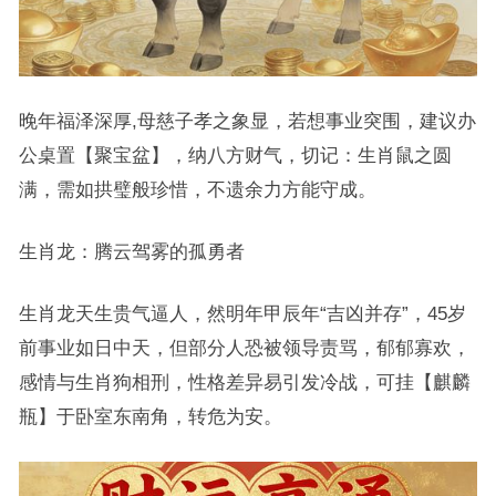
晚年福泽深厚,母慈子孝之象显，若想事业突围，建议办
公桌置【聚宝盆】，纳八方财气，切记：生肖鼠之圆
满，需如拱璧般珍惜，不遗余力方能守成。
生肖龙：腾云驾雾的孤勇者
生肖龙天生贵气逼人，然明年甲辰年“吉凶并存”，45岁
前事业如日中天，但部分人恐被领导责骂，郁郁寡欢，
感情与生肖狗相刑，性格差异易引发冷战，可挂【麒麟
瓶】于卧室东南角，转危为安。