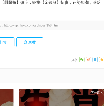
倚【麒麟瓶】镇宅，蛇携【金钱鼠】招贵，运势如潮，涨落
处：
http://wap.hlwvv.com/archives/158.html
打赏
30
赞
下一篇