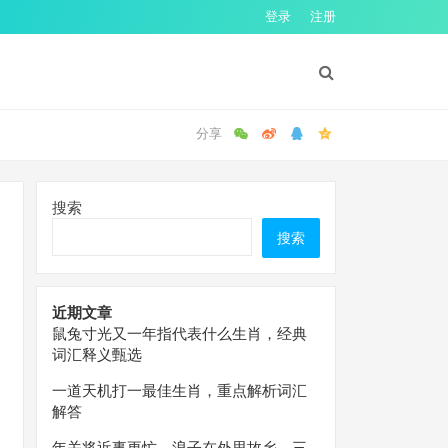
登录
注册
搜索
搜索
近期文章
鼠兔寸光又一年指代表什么生肖，经典
词汇释义甄选
一道天机打一最佳生肖，重点解析词汇
解答
年关将近事更忙，浪子在外思故乡。三