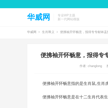
华威网
专业WP主题
新一代网站模版
华威网
生肖释义
便拂袖开怀畅意，报得专专献钵盂
便拂袖开怀畅意，报得专
作者:
changlong
便拂袖开怀畅意指的是生肖鼠,生肖虎
便拂袖开怀畅意是在十二生肖代表生