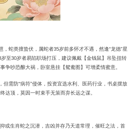
慧，蛇类擅蛰伏，属蛇者35岁前多怀才不遇，然逢“龙德”星
18岁至30岁者易陷职场打压，建议佩戴【金钱鼠】吊坠扭转
小事争吵恐酿大祸，卧室悬挂【鸳鸯图】可增柔情蜜意。
，但需防“病符”侵体，投资宜选水利、医药行业，书桌摆放
折终达顶，莫因一时束手无策而弃长远之谋。
抑或生肖蛇之沉潜，吉凶并存乃天道常理，催旺之法，首