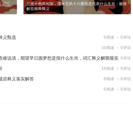
·词汇
三光十色两相加，潭水无风十六磨指是代表什么生肖；极致
解答阐释释义
释义甄选
9
阅读
0
评论
10
阅读
0
评论
语难说清，期望早日圆梦想是指什么生肖，词汇释义解答落实
12
阅读
0
评论
析
14
阅读
0
评论
成语释义落实解答
8
阅读
0
评论
6
阅读
0
评论