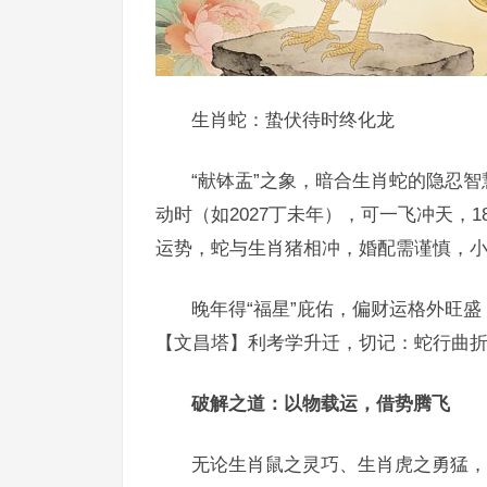
生肖蛇：蛰伏待时终化龙
“献钵盂”之象，暗合生肖蛇的隐忍智
动时（如2027丁未年），可一飞冲天，
运势，蛇与生肖猪相冲，婚配需谨慎，
晚年得“福星”庇佑，偏财运格外旺盛
【文昌塔】利考学升迁，切记：蛇行曲
破解之道：以物载运，借势腾飞
无论生肖鼠之灵巧、生肖虎之勇猛，