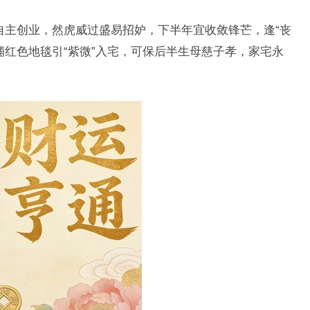
利自主创业，然虎威过盛易招妒，下半年宜收敛锋芒，逢“丧
铺红色地毯引“紫微”入宅，可保后半生母慈子孝，家宅永