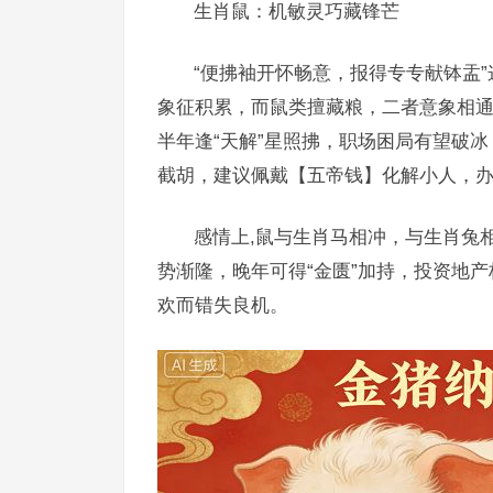
生肖鼠：机敏灵巧藏锋芒
“便拂袖开怀畅意，报得专专献钵盂
象征积累，而鼠类擅藏粮，二者意象相
半年逢“天解”星照拂，职场困局有望破冰
截胡，建议佩戴【五帝钱】化解小人，
感情上,鼠与生肖马相冲，与生肖兔
势渐隆，晚年可得“金匮”加持，投资地
欢而错失良机。