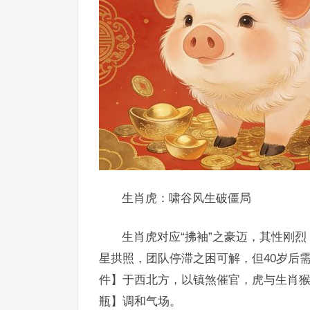
生肖虎：啸谷风生破僵局
生肖虎对应“拂袖”之豪迈，其性刚烈
星拱照，团队停滞之困可解，但40岁后
件】于西北方，以镇煞催官，虎与生肖
瓶】调和气场。