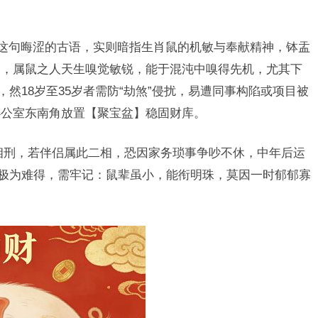
”这句晦涩的古语，实则暗指生肖鼠的机敏与奉献精神，钵盂
通，属鼠之人天生嗅觉敏锐，能于混沌中嗅得先机，尤其下
，然18岁至35岁者需防“劫煞”侵扰，易遭同事构陷或项目被
办公室东南角放置【聚宝盆】稳固财库。
相刑，若伴侣属此二相，恐因家务琐事争吵不休，中年后运
产极为难得，需牢记：鼠辈虽小，能衔明珠，莫因一时郁郁寡