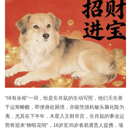
“绰有余裕”一词，恰是生肖鼠的生动写照，他们天生善
于运筹帷幄，即便身处困境，亦能凭借机敏头脑化险为
夷，尤其在下半年，木星入主财帛宫，生肖鼠的事业运
势将迎来“柳暗花明”，18岁至35岁者易遇贵人提携，项