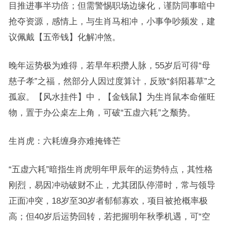
目推进事半功倍；但需警惕职场边缘化，谨防同事暗中
抢夺资源，感情上，与生肖马相冲，小事争吵频发，建
议佩戴【五帝钱】化解冲煞。
晚年运势极为难得，若早年积攒人脉，55岁后可得“母
慈子孝”之福，然部分人因过度算计，反致“斜阳暮草”之
孤寂。【风水挂件】中，【金钱鼠】为生肖鼠本命催旺
物，置于办公桌左上角，可破“五虚六耗”之颓势。
生肖虎：六耗缠身亦难掩锋芒
“五虚六耗”暗指生肖虎明年甲辰年的运势特点，其性格
刚烈，易因冲动破财不止，尤其团队停滞时，常与领导
正面冲突，18岁至30岁者郁郁寡欢，项目被抢概率极
高；但40岁后运势回转，若把握明年秋季机遇，可“空