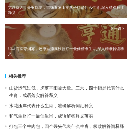
宽以待人，膏梁锦绣，欲钱看隔山摘李子指是什么生肖,深入精准解读
释义
下一篇
绡从海室夺烟雾，还浮湓浦属秋新打一最佳精准生肖,深入精准解读释
义
相关推荐
山货运气过低，虎落平阳被大欺。三六，四十指是代表什么
生肖，成语落实解答释义
水花压岸代表什么生肖，准确解析词汇释义
和气生财打一最佳生肖，成语解答释义落实
打包三个牛肉包，四个馒头代表什么生肖，极致解答阐释释