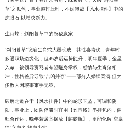
【聚宝盆】置于客厅东南角，既聚财气，又缓“斜阳暮
草”之孤煞，事业遭打压时，不妨佩戴【风水挂件】中的
虎眼石,以增决断力。
生肖蛇：斜阳暮草中的隐秘赢家
“斜阳暮草”隐喻生肖蛇大器晚成，其性喜蛰伏，青年时
多遇职场边缘化，但45岁后运势陡升，明年夏季，金星
入命，被领导责骂者有望翻身掌权，感情与生肖猪相
冲，性格差异导致“吉凶并存”——部分人婚姻圆满,但大
多数人因琐事束手无策。
破解之道在于【风水挂件】中的蛇形玉坠，可调和阴
阳，事业上，团队停滞时宜用【五帝钱】串挂包内，催
旺合作运，晚年若居室摆放【麒麟瓶】，更能化解“空赢
得”之虚名,转虚为实。