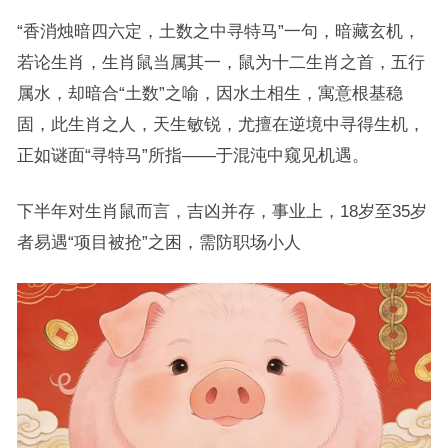
“香消烛暗四六定，土数之中寻特马”一句，暗藏玄机，
若论生肖，生肖鼠当属其一，鼠为十二生肖之首，五行
属水，却暗合“土数”之喻，因水土相生，寓意根基稳
固，此生肖之人，天生敏锐，尤擅在逆境中寻得生机，
正如谜面“寻特马”所指——于混沌中窥见机遇。
下半年对生肖鼠而言，吉凶并存，事业上，18岁至35岁
者易遇“项目被抢”之困，需防职场小人