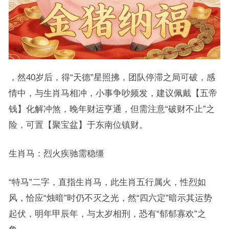
，然40岁后，得“天德”星照拂，团队停滞之局可破，感
情中，与生肖马相冲，小事争吵频发，建议佩戴【五帝
钱】化解冲煞，晚年财运亨通，但需注意“破财不止”之
险，可置【聚宝盆】于东南位镇财。
生肖马：烈火疾驰需稳缰
“特马”二字，直指生肖马，此生肖五行属火，性烈如
风，恰应“烛暗”时仍不灭之光，然“四六定”暗示其运势
起伏，明年甲辰年，与太岁相刑，恐有“郁郁寡欢”之