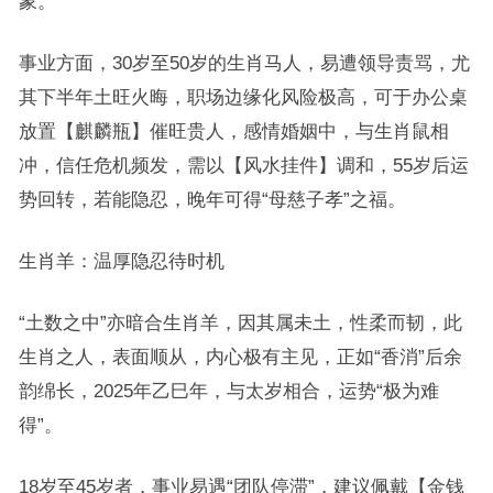
象。
事业方面，30岁至50岁的生肖马人，易遭领导责骂，尤
其下半年土旺火晦，职场边缘化风险极高，可于办公桌
放置【麒麟瓶】催旺贵人，感情婚姻中，与生肖鼠相
冲，信任危机频发，需以【风水挂件】调和，55岁后运
势回转，若能隐忍，晚年可得“母慈子孝”之福。
生肖羊：温厚隐忍待时机
“土数之中”亦暗合生肖羊，因其属未土，性柔而韧，此
生肖之人，表面顺从，内心极有主见，正如“香消”后余
韵绵长，2025年乙巳年，与太岁相合，运势“极为难
得”。
18岁至45岁者，事业易遇“团队停滞”，建议佩戴【金钱