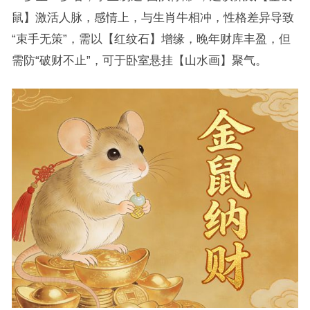
鼠】激活人脉，感情上，与生肖牛相冲，性格差异导致
“束手无策”，需以【红纹石】增缘，晚年财库丰盈，但
需防“破财不止”，可于卧室悬挂【山水画】聚气。