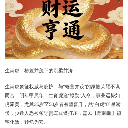
生肖虎：椿萱并茂下的刚柔并济
生肖虎象征权威与庇护，与“椿萱并茂”的家族荣耀不谋
而合，明年甲辰年，生肖虎逢“禄勋”入命，事业运势如
虎添翼，尤其35岁至50岁者有望晋升，然“白虎”凶星潜
伏，少数人恐被领导责骂或遭打压，需以【麒麟瓶】镇
宅化煞，转危为安。