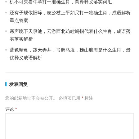
机不可失看牛羊打一准确生肖，阐释释义落实词汇
还有子规依旧啼，志公杖上平如尺打一准确生肖，成语解析
重点答案
寒声晚下天泉池，云游西北访崆峒指代表什么生肖，成语落
实落实解析
蓝色精灵，踢天弄井，弓调马服，梯山航海是什么生肖，最
优释义成语解析
发表回复
您的邮箱地址不会被公开。
必填项已用
*
标注
评论
*