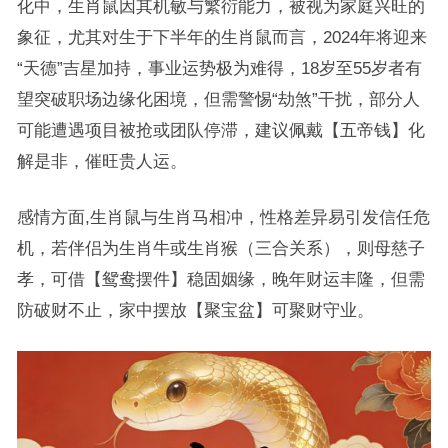
化中，生肖鼠因其机敏与繁衍能力，被视为家庭兴旺的
象征，尤其对生于下半年的生肖鼠而言，2024年将迎来
“天德”吉星加持，事业运势极为难得，18岁至55岁者有
望突破职场边缘化困境，但需警惕“劫煞”干扰，部分人
可能遭遇项目被抢或团队停滞，建议佩戴【五帝钱】化
解是非，催旺贵人运。
感情方面,生肖鼠与生肖马相冲，性格差异易引发信任危
机，若伴侣为生肖牛或生肖猴（三合关系），则母慈子
孝，可借【鸳鸯摆件】稳固姻缘，晚年财运丰隆，但需
防破财不止，家中摆放【聚宝盆】可聚财守业。