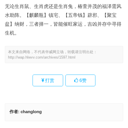
无论生肖鼠、生肖虎还是生肖兔，椿萱并茂的福泽需风
水助阵。【麒麟瓶】镇宅、【五帝钱】辟邪、【聚宝
盆】纳财，三者择一，皆能催旺家运，吉凶并存中寻得
生机。
本文来自网络，不代表华威网立场，转载请注明出处：
http://wap.hlwvv.com/archives/1597.html
打赏
6
赞
作者:
changlong