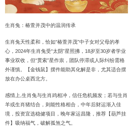
生肖兔：椿萱并茂中的温润传承
生肖兔天性柔和，恰如“椿萱并茂”中子女对父母的孝
心，2024年生肖兔受“太阴”星照拂，18岁至30岁者学业
事业双收，但“贯索”星作祟，团队停滞或人际纠纷需格
外谨慎。【金钱鼠】摆件能助其化解是非，尤其适合摆
放在办公桌西北方。
感情上,生肖兔与生肖鸡相冲，信任危机频发；若与生肖
羊或生肖猪结合，则能性格相合，中年后财运渐入佳
境，投资宜选稳健项目，晚年家运昌隆，推荐【葫芦挂
件】吸纳福气，破解孤煞之气。