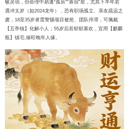
敏灵动，但命理中易逢“孤辰”“寡宿”星，尤其下半年若
遇冲太岁（如2024龙年），恐有职场孤立、亲友疏远之
虞，18至35岁者需警惕项目被抢、团队停滞，可佩戴
【五帝钱】化解小人；55岁后若郁郁寡欢，宜用【麒麟
瓶】镇宅,催旺晚年人缘。