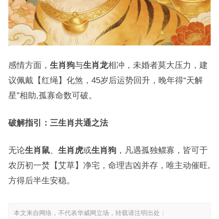
感情方面，
生肖狗
与
生肖龙
相冲，未婚者莫大压力，建
议佩戴【红绳】化煞，45岁后运势回升，晚年得“天解
星”相助,孤寡命数可破。
破解指引：三生肖共通之法
无论
生肖鼠
、
生肖虎
或
生肖狗
，凡遇孤独鳏寡，皆可于
农历初一焚【艾草】净宅，命理吉凶并存，唯主动催旺,
方得后半生安稳。
本文来自网络，不代表华威网立场，转载请注明出处：