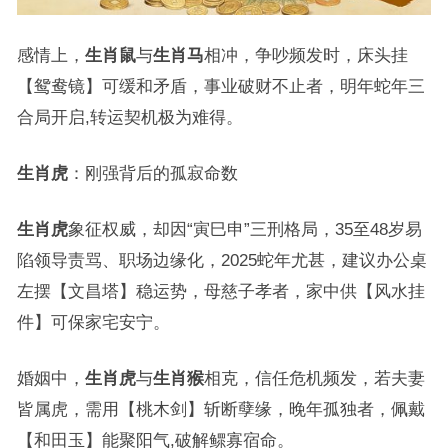
感情上，
生肖鼠
与
生肖马
相冲，争吵频发时，床头挂
【鸳鸯镜】可缓和矛盾，事业破财不止者，明年蛇年三
合局开启,转运契机极为难得。
生肖虎
：刚强背后的孤寂命数
生肖虎
象征权威，却因“寅巳申”三刑格局，35至48岁易
陷领导责骂、职场边缘化，2025蛇年尤甚，建议办公桌
左摆【文昌塔】稳运势，母慈子孝者，家中供【风水挂
件】可保家宅安宁。
婚姻中，
生肖虎
与
生肖猴
相克，信任危机频发，若夫妻
皆属虎，需用【桃木剑】斩断孽缘，晚年孤独者，佩戴
【和田玉】能聚阳气,破解鳏寡宿命。