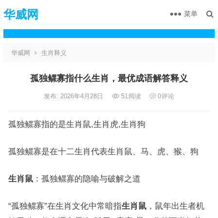
华威网
菜单
华威网
生肖释义
孤独鳏寡指什么生肖，最优成语解答释义
发布: 2026年4月28日
51
阅读
0
评论
孤独鳏寡指的是生肖鼠,生肖虎,生肖狗
孤独鳏寡是在十二生肖代表生肖鼠、马、虎、猴、狗
生肖鼠
：孤独鳏寡的隐喻与破解之道
“孤独鳏寡”在生肖文化中常暗指
生肖鼠
，鼠年出生者机