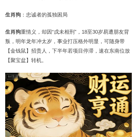
生肖狗
：忠诚者的孤独困局
生肖狗
重情义，却因“戌未相刑”，18至30岁易遭朋友背
叛，明年龙年冲太岁，事业打压格外明显，可随身带
【金钱鼠】招贵人，下半年若项目停滞，速在东南位放
【聚宝盆】转机。