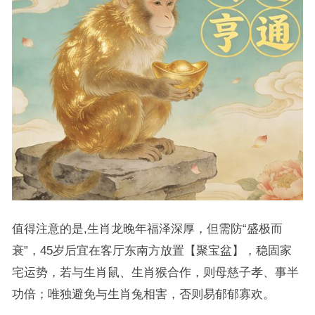
值得注意的是,生肖龙晚年福泽深厚，但需防“盛极而
衰”，45岁后宜在客厅东南方放置【聚宝盆】，稳固家
宅运势，若与生肖鼠、生肖猴合作，则母慈子孝、事半
功倍；唯独避免与生肖兔相害，否则易郁郁寡欢。