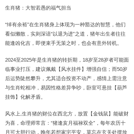
生肖猪：大智若愚的福气担当
“绰有余裕”在生肖猪身上体现为一种豁达的智慧，他们
看似懒散，实则深谙“以退为进”之道，猪年出生者往往
能逢凶化吉，即便束手无策之时，也会有意外转机。
2024至2025年是生肖猪的转折期，18岁至28岁者可能面
临事业打压，建议佩戴【风水挂件】增强自信；而50岁
后运势陡然攀升，尤其适合投资不动产，感情上需注意
与生肖蛇相冲，易因性格差异争吵，卧室可悬挂【葫芦
挂饰】化解矛盾。
风水上,生肖猪的财位在西北方，放置【金钱鼠】能破财
为喜，命理师常言：“猪逢亥月福禄双全”，每年农历十
月可大胆行动，晚年若想家宅平安，莫忘在玄关处摆放