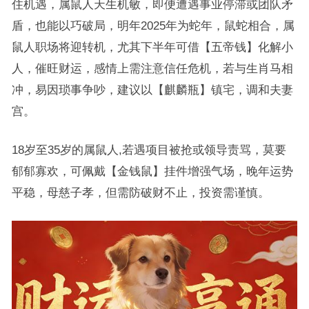
住机遇，属鼠人天生机敏，即便遭遇事业停滞或团队矛
盾，也能以巧破局，明年2025年为蛇年，鼠蛇相合，属
鼠人职场将迎转机，尤其下半年可借【五帝钱】化解小
人，催旺财运，感情上需注意信任危机，若与生肖马相
冲，易因琐事争吵，建议以【麒麟瓶】镇宅，调和夫妻
宫。
18岁至35岁的属鼠人,若遇项目被抢或领导责骂，莫要
郁郁寡欢，可佩戴【金钱鼠】挂件增强气场，晚年运势
平稳，母慈子孝，但需防破财不止，投资需谨慎。