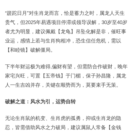
“蹉跎日月”对生肖龙而言，恰是蓄力之时，属龙人天生
贵气，但2025年易遇项目停滞或领导误解，30岁至40岁
者尤为明显，建议佩戴【龙龟】吊坠化解是非，催旺事
业运，感情上若与生肖狗相冲，恐生信任危机，需以
【和睦镜】破解僵局。
下半年财运极为难得,偏财有望，但需防合作破财，晚年
家宅兴旺，可置【五帝钱】于门楣，保子孙昌隆，属龙
人一生吉凶并存，关键在顺势而为，莫要束手无策。
破解之道：风水为引，运势自转
无论生肖鼠的机变、生肖虎的孤勇，抑或生肖龙的隐
忍，皆需借助风水之力破局，建议属鼠人常备【金钱