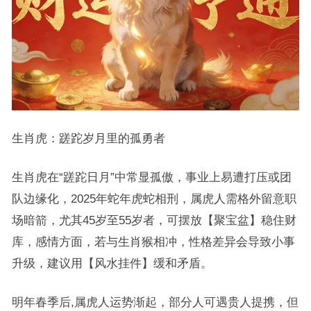
生肖虎：蹉跎岁月里的孤勇者
生肖虎在“蹉跎日月”中常显孤傲，事业上易遭打压或团
队边缘化，2025年蛇年虎蛇相刑，属虎人需格外留意职
场暗箭，尤其45岁至55岁者，可摆放【聚宝盆】稳住财
库，感情方面，若与生肖猴相冲，性格差异会导致小事
升级，建议用【风水挂件】缓和矛盾。
明年春季后,属虎人运势渐起，部分人可遇贵人提携，但