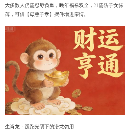
大多数人仍需忍辱负重，晚年福禄双全，唯需防子女缘
薄，可借【母慈子孝】摆件增进亲情。
生肖龙：蹉跎光阴下的潜龙勿用