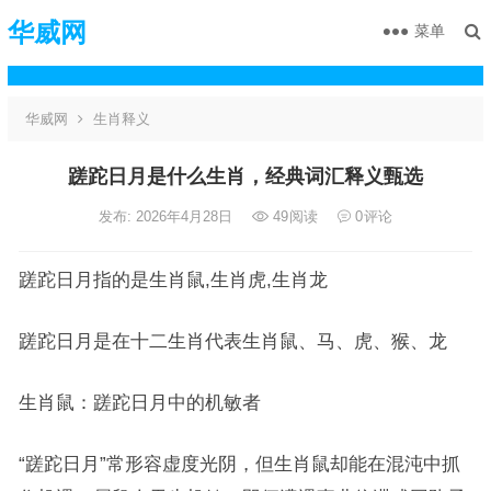
华威网
菜单
华威网
生肖释义
蹉跎日月是什么生肖，经典词汇释义甄选
发布: 2026年4月28日
49
阅读
0
评论
蹉跎日月指的是生肖鼠,生肖虎,生肖龙
蹉跎日月是在十二生肖代表生肖鼠、马、虎、猴、龙
生肖鼠：蹉跎日月中的机敏者
“蹉跎日月”常形容虚度光阴，但生肖鼠却能在混沌中抓