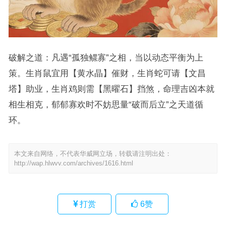
破解之道：凡遇“孤独鳏寡”之相，当以动态平衡为上
策。生肖鼠宜用【黄水晶】催财，生肖蛇可请【文昌
塔】助业，生肖鸡则需【黑曜石】挡煞，命理吉凶本就
相生相克，郁郁寡欢时不妨思量“破而后立”之天道循
环。
本文来自网络，不代表华威网立场，转载请注明出处：
http://wap.hlwvv.com/archives/1616.html
打赏
6
赞