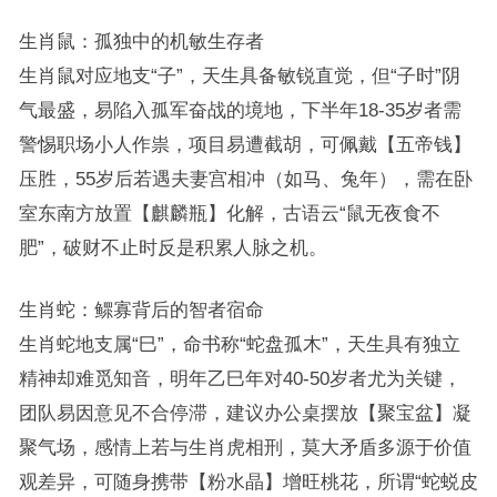
生肖鼠：孤独中的机敏生存者
生肖鼠对应地支“子”，天生具备敏锐直觉，但“子时”阴
气最盛，易陷入孤军奋战的境地，下半年18-35岁者需
警惕职场小人作祟，项目易遭截胡，可佩戴【五帝钱】
压胜，55岁后若遇夫妻宫相冲（如马、兔年），需在卧
室东南方放置【麒麟瓶】化解，古语云“鼠无夜食不
肥”，破财不止时反是积累人脉之机。
生肖蛇：鳏寡背后的智者宿命
生肖蛇地支属“巳”，命书称“蛇盘孤木”，天生具有独立
精神却难觅知音，明年乙巳年对40-50岁者尤为关键，
团队易因意见不合停滞，建议办公桌摆放【聚宝盆】凝
聚气场，感情上若与生肖虎相刑，莫大矛盾多源于价值
观差异，可随身携带【粉水晶】增旺桃花，所谓“蛇蜕皮