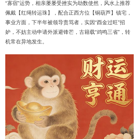
“寡宿”运势，相亲屡屡受挫实为劫数使然，风水上推荐
佩戴【红绳转运珠】，配合正西方位【铜葫芦】镇宅，
事业方面，下半年被领导责骂者，实因“酉金过旺”招
妒，不妨主动申请外派避锋芒，古籍载“鸡鸣三省”，转
机常在异地发生。