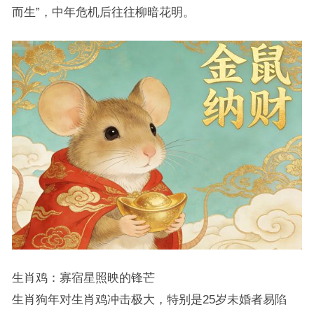
而生”，中年危机后往往柳暗花明。
生肖鸡：寡宿星照映的锋芒
生肖狗年对生肖鸡冲击极大，特别是25岁未婚者易陷