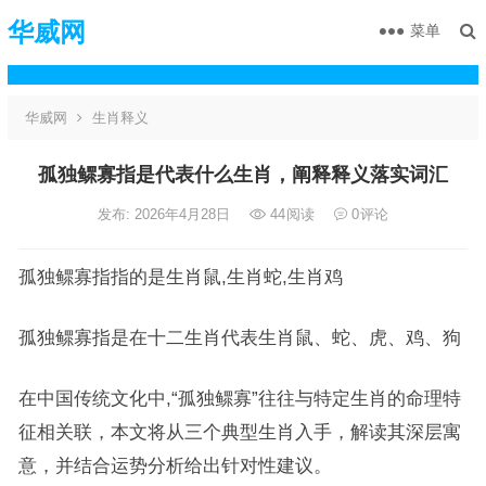
华威网
菜单
华威网
生肖释义
孤独鳏寡指是代表什么生肖，阐释释义落实词汇
发布: 2026年4月28日
44
阅读
0
评论
孤独鳏寡指指的是生肖鼠,生肖蛇,生肖鸡
孤独鳏寡指是在十二生肖代表生肖鼠、蛇、虎、鸡、狗
在中国传统文化中,“孤独鳏寡”往往与特定生肖的命理特
征相关联，本文将从三个典型生肖入手，解读其深层寓
意，并结合运势分析给出针对性建议。