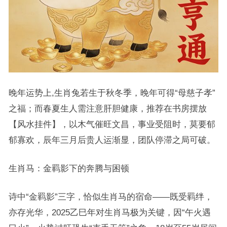
晚年运势上,生肖兔若生于秋冬季，晚年可得“母慈子孝”
之福；而春夏生人需注意肝胆健康，推荐在书房摆放
【风水挂件】，以木气催旺文昌，事业受阻时，莫要郁
郁寡欢，辰年三月后贵人运渐显，团队停滞之局可破。
生肖马：金羁影下的奔腾与困顿
诗中“金羁影”三字，恰似生肖马的宿命——既受羁绊，
亦存光华，2025乙巳年对生肖马极为关键，因“午火遇