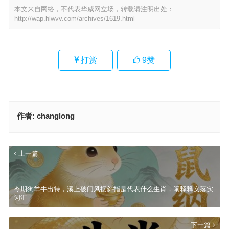
本文来自网络，不代表华威网立场，转载请注明出处：
http://wap.hlwvv.com/archives/1619.html
打赏
9
赞
作者:
changlong
上一篇
今期狗羊牛出特，溪上破门风摆斜指是代表什么生肖，阐释释义落实
词汇
下一篇