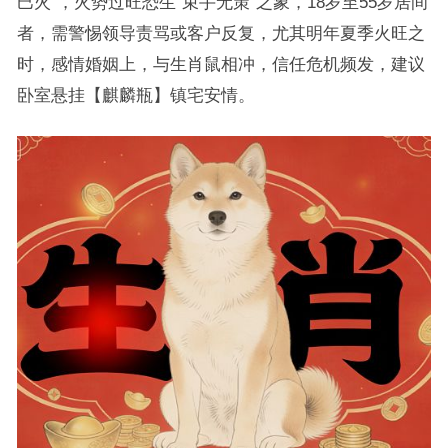
巳火”，火势过旺恐生“束手无策”之象，18岁至55岁居间
者，需警惕领导责骂或客户反复，尤其明年夏季火旺之
时，感情婚姻上，与生肖鼠相冲，信任危机频发，建议
卧室悬挂【麒麟瓶】镇宅安情。