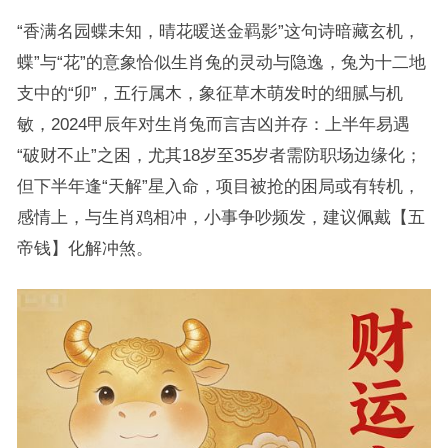
“香满名园蝶未知，晴花暖送金羁影”这句诗暗藏玄机，
蝶”与“花”的意象恰似生肖兔的灵动与隐逸，兔为十二地
支中的“卯”，五行属木，象征草木萌发时的细腻与机
敏，2024甲辰年对生肖兔而言吉凶并存：上半年易遇
“破财不止”之困，尤其18岁至35岁者需防职场边缘化；
但下半年逢“天解”星入命，项目被抢的困局或有转机，
感情上，与生肖鸡相冲，小事争吵频发，建议佩戴【五
帝钱】化解冲煞。