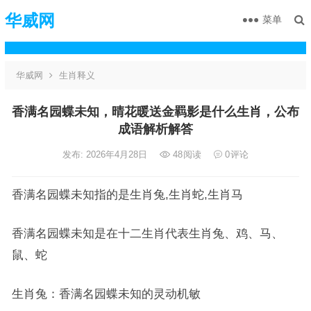
华威网
菜单
华威网
生肖释义
香满名园蝶未知，晴花暖送金羁影是什么生肖，公布
成语解析解答
发布: 2026年4月28日
48
阅读
0
评论
香满名园蝶未知指的是生肖兔,生肖蛇,生肖马
香满名园蝶未知是在十二生肖代表生肖兔、鸡、马、
鼠、蛇
生肖兔：香满名园蝶未知的灵动机敏