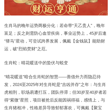
生肖马的晚年运势两极分化：若命带“天乙贵人”，晚年
富足；反之则需防心血管疾病，事业运势上，45岁后逢
“驿马”星动，可尝试跨界发展，佩戴【金钱鼠】能助财
运，破“烈焰焚财”之厄。
生肖蛇：晴花暖送中的蛰伏与蜕变
“晴花暖送”暗合生肖蛇的智慧——善借外力而隐忍待
发，2024至2025年对生肖蛇是“吉凶并存”之年：与生肖
虎相刑，职场易遭打压，团队停滞；但30岁至40岁者若
得“紫微”星照，项目被抢后反能因祸得福，感情上，与
生肖猪相冲，性格差异导致郁郁寡欢，可佩戴【聚宝