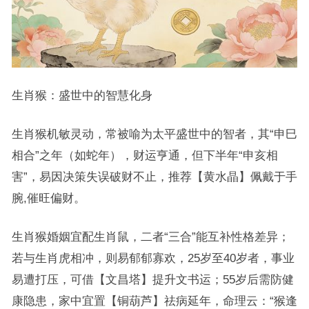
生肖猴：盛世中的智慧化身
生肖猴机敏灵动，常被喻为太平盛世中的智者，其“申巳
相合”之年（如蛇年），财运亨通，但下半年“申亥相
害”，易因决策失误破财不止，推荐【黄水晶】佩戴于手
腕,催旺偏财。
生肖猴婚姻宜配生肖鼠，二者“三合”能互补性格差异；
若与生肖虎相冲，则易郁郁寡欢，25岁至40岁者，事业
易遭打压，可借【文昌塔】提升文书运；55岁后需防健
康隐患，家中宜置【铜葫芦】祛病延年，命理云：“猴逢