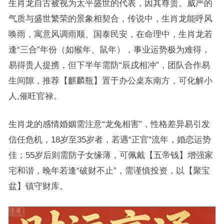
生肖龙自古被视为太平盛世的代表，因其尊贵、威严的
气质与盛世繁荣的景象相契合，传说中，生肖龙能呼风
唤雨，寓意风调雨顺、国泰民安，在命理中，生肖龙若
逢“三合”年份（如猴年、鼠年），事业运势极为难得，
易得贵人提携，但下半年需防“辰戌相冲”，团队合作易
生间隙，推荐【麒麟瓶】置于办公桌东南方，可化解小
人,催旺官禄。
生肖龙的感情婚姻需注意“龙兔相害”，性格差异易引发
信任危机，18岁至35岁者，若遇“正官”流年，婚恋运势
佳；55岁后则需防子女缘薄，可佩戴【五帝钱】增强家
宅和谐，晚年若逢“破财不止”，需谨慎投资，以【聚宝
盆】镇守财库。