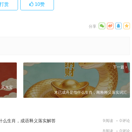
打赏
10
赞
下一篇
，风水宝
木已成舟是指什么生肖，阐释释义落实词汇
什么生肖，成语释义落实解答
9
阅读
0
评论
8
阅读
0
评论