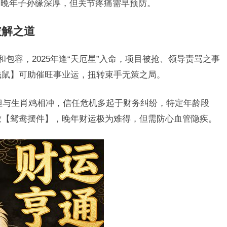
，晚年子孙缘深厚，但关节疼痛需早预防。
破解之道
和包容，2025年逢“天厄星”入命，项目被抢、领导责骂之事
金钱鼠】可助催旺事业运，扭转束手无策之局。
但与生肖鸡相冲，信任危机多起于财务纠纷，特定年龄段
摆放【鸳鸯摆件】，晚年财运极为难得，但需防心血管隐疾。