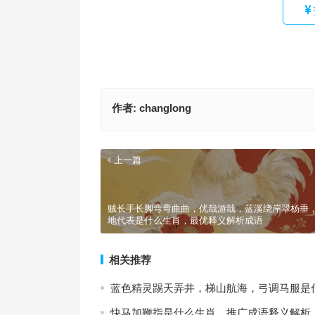
作者:
changlong
上一篇
贼长手长脚弯弯曲曲，优哉游哉，蓝溪绕岸翠杨垂
地代表是什么生肖，最优释义解析成语
相关推荐
蓝色精灵踢天弄井，梯山航海，弓调马服是
快马加鞭指是什么生肖，推广成语释义解析