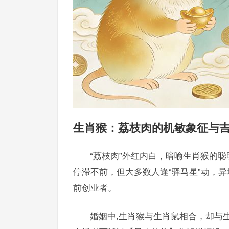
生肖猴：荔枝肉的机敏象征与
“荔枝肉”外红内白，暗喻生肖猴的
停滞不前，但大多数人逢“驿马星”动，
前创业者。
婚姻中,生肖猴与生肖鼠相合，却与