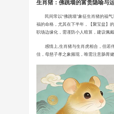
生肖猪：佛跳墙的富贵隐喻与
民间常以“佛跳墙”象征生肖猪的福
福的命格，尤其在下半年，【聚宝盆】的摆
职场边缘化，需谨防小人暗算，建议佩
感情上,生肖猪与生肖虎相合，但若
佳，母慈子孝之象频现，唯需注意肠胃