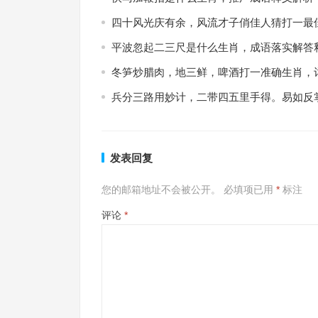
四十风光庆有余，风流才子俏佳人猜打一最
平波忽起二三尺是什么生肖，成语落实解答
冬笋炒腊肉，地三鲜，啤酒打一准确生肖，
兵分三路用妙计，二带四五里手得。易如反
发表回复
您的邮箱地址不会被公开。
必填项已用
*
标注
评论
*