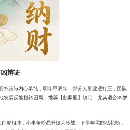
吉凶辩证
聪明外露与内心单纯，明年甲辰年，部分人事业遭打压，团队
异地发展反能扭转困局，推荐【麒麟瓶】镇宅，尤其适合35岁
生肖虎相冲，小事争吵易升级为冷战，下半年需防桃花劫，