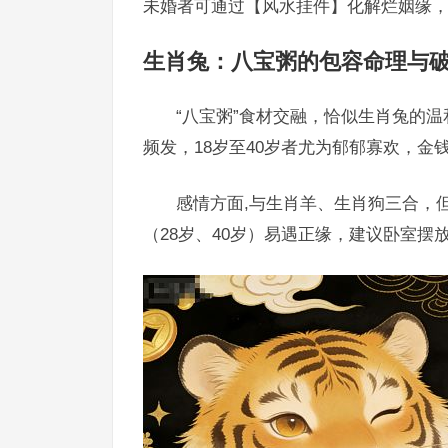
未婚者可通过【风水挂件】化解烂姻缘
生肖兔：八宝粥的包容命理与
“八宝粥”食材交融，恰似生肖兔的温
频发，18岁至40岁者尤为郁郁寡欢，
感情方面,与生肖羊、生肖狗三合，
（28岁、40岁）易遇正缘，建议卧室