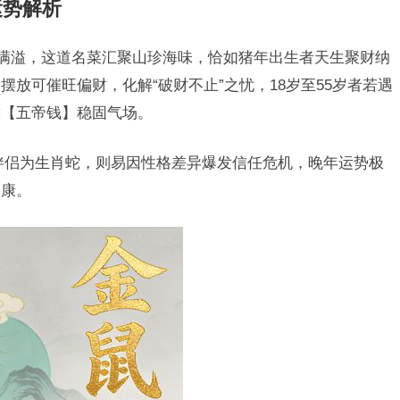
运势解析
气满溢，这道名菜汇聚山珍海味，恰如猪年出生者天生聚财纳
放可催旺偏财，化解“破财不止”之忧，18岁至55岁者若遇
戴【五帝钱】稳固气场。
伴侣为生肖蛇，则易因性格差异爆发信任危机，晚年运势极
健康。