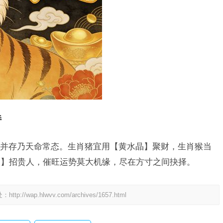
持
并存乃天命常态。生肖猪宜用【黄水晶】聚财，生肖猴当
灵】招贵人，催旺运势莫大机缘，尽在方寸之间抉择。
处：
http://wap.hlwvv.com/archives/1657.html