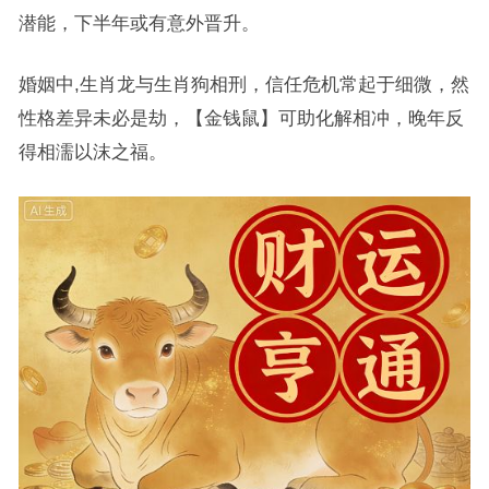
潜能，下半年或有意外晋升。
婚姻中,生肖龙与生肖狗相刑，信任危机常起于细微，然
性格差异未必是劫，【金钱鼠】可助化解相冲，晚年反
得相濡以沫之福。