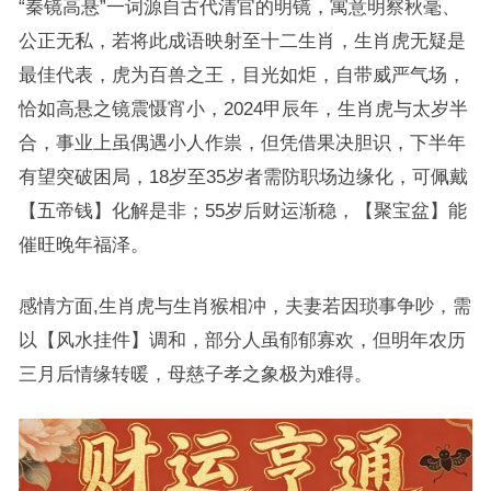
“秦镜高悬”一词源自古代清官的明镜，寓意明察秋毫、
公正无私，若将此成语映射至十二生肖，生肖虎无疑是
最佳代表，虎为百兽之王，目光如炬，自带威严气场，
恰如高悬之镜震慑宵小，2024甲辰年，生肖虎与太岁半
合，事业上虽偶遇小人作祟，但凭借果决胆识，下半年
有望突破困局，18岁至35岁者需防职场边缘化，可佩戴
【五帝钱】化解是非；55岁后财运渐稳，【聚宝盆】能
催旺晚年福泽。
感情方面,生肖虎与生肖猴相冲，夫妻若因琐事争吵，需
以【风水挂件】调和，部分人虽郁郁寡欢，但明年农历
三月后情缘转暖，母慈子孝之象极为难得。