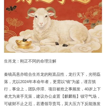
生肖龙：刚正不阿的命理注解
秦镜高悬亦暗合生肖龙的刚直品性，龙行天下，光明磊
落，尤以2024年本命年者，更需以“镜”为鉴，谨言慎
行，事业上，团队停滞、项目被抢之事频发，40岁上下
者尤为束手无策，建议办公桌置【麒麟瓶】镇守气场，
可破财不止之厄，若遭领导责骂，莫大压力下反能激发