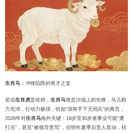
生肖马
：冲锋陷阵的将才之姿
若说
生肖虎
是统帅，
生肖马
便是沙场上的先锋，马儿精
力充沛，行动力极强，恰如“强将手下无弱兵”的典范，
2026年对
生肖马
格外关键：18岁至30岁者事业可能“遭
打压”，甚至“被领导责骂”，但明年夏季后贵人星动，转