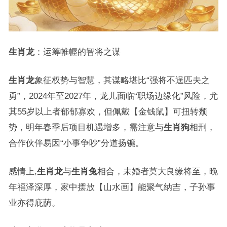
生肖龙
：运筹帷幄的智将之谋
生肖龙
象征权势与智慧，其谋略堪比“强将不逞匹夫之
勇”，2024年至2027年，龙儿面临“职场边缘化”风险，尤
其55岁以上者郁郁寡欢，但佩戴【金钱鼠】可扭转颓
势，明年春季后项目机遇增多，需注意与
生肖狗
相刑，
合作伙伴易因“小事争吵”分道扬镳。
感情上,
生肖龙
与
生肖兔
相合，未婚者莫大良缘将至，晚
年福泽深厚，家中摆放【山水画】能聚气纳吉，子孙事
业亦得庇荫。