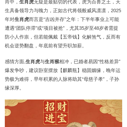
肖中，
生肖虎
无疑是最贴切的代表，虎为百兽之王，天
生具备领导力与魄力，正如古代将领般威风凛凛，2025
年对
生肖虎
而言是“吉凶并存”之年：下半年事业上可能
遭遇“团队停滞”或“项目被抢”，尤其35岁至48岁者需提
防小人作祟，但若能佩戴【五帝钱】化解煞气，反而有
机会逆势翻盘，年底前有望升职加薪。
感情方面,
生肖虎
与
生肖猴
相冲，已婚者易因“性格差异”
爆发争吵，建议卧室摆放【麒麟瓶】稳固姻缘，晚年运
势极为难得，早年积累的人脉将助其“母慈子孝”，子孙
缘深厚。