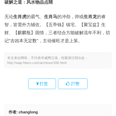
破解之道：风水物品点睛
无论
生肖虎
的霸气、
生肖马
的冲劲，抑或
生肖龙
的睿
智，皆需外力辅佐。【五帝钱】镇宅、【聚宝盆】生
财、【麒麟瓶】固情，三者结合方能破解流年不利，切
记“吉凶本无定数”，主动催旺才是上策。
本文来自网络，不代表华威网立场，转载请注明出处：
http://wap.hlwvv.com/archives/166.html
打赏
27
赞
作者:
changlong