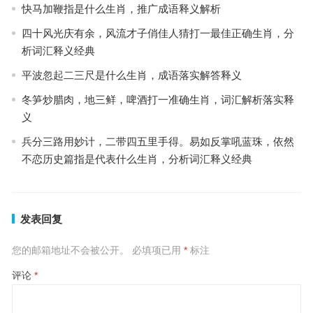
快马加鞭指是什么生肖，推广成语释义解析
四十风光庆有余，风流才子俏佳人猜打一最佳正确生肖，分
析词汇释义经典
平波忽起二三尺是什么生肖，成语落实解答释义
冬笋炒腊肉，地三鲜，啤酒打一准确生肖，词汇解析落实释
义
兵分三路用妙计，二带四五里手得。易如反掌吼蓝珠，依然
不恋历史篇指是代表什么生肖，分析词汇释义经典
发表回复
您的邮箱地址不会被公开。
必填项已用
*
标注
评论
*