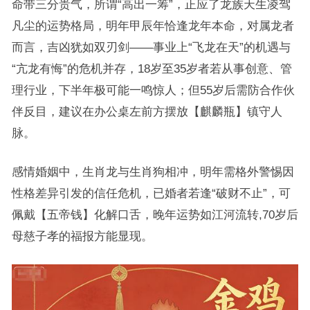
命带三分贵气，所谓“高出一筹”，正应了龙族天生凌驾
凡尘的运势格局，明年甲辰年恰逢龙年本命，对属龙者
而言，吉凶犹如双刃剑——事业上“飞龙在天”的机遇与
“亢龙有悔”的危机并存，18岁至35岁者若从事创意、管
理行业，下半年极可能一鸣惊人；但55岁后需防合作伙
伴反目，建议在办公桌左前方摆放【麒麟瓶】镇守人
脉。
感情婚姻中，生肖龙与生肖狗相冲，明年需格外警惕因
性格差异引发的信任危机，已婚者若逢“破财不止”，可
佩戴【五帝钱】化解口舌，晚年运势如江河流转,70岁后
母慈子孝的福报方能显现。