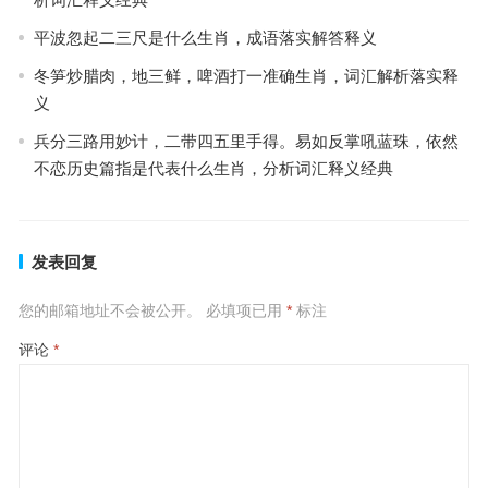
平波忽起二三尺是什么生肖，成语落实解答释义
冬笋炒腊肉，地三鲜，啤酒打一准确生肖，词汇解析落实释
义
兵分三路用妙计，二带四五里手得。易如反掌吼蓝珠，依然
不恋历史篇指是代表什么生肖，分析词汇释义经典
发表回复
您的邮箱地址不会被公开。
必填项已用
*
标注
评论
*