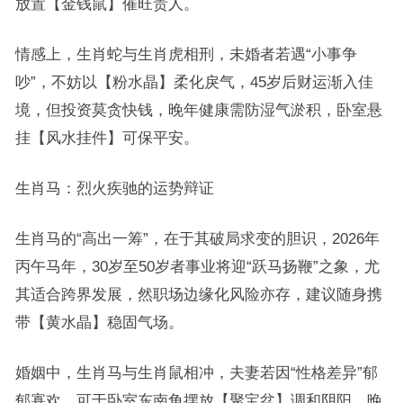
放置【金钱鼠】催旺贵人。
情感上，生肖蛇与生肖虎相刑，未婚者若遇“小事争
吵”，不妨以【粉水晶】柔化戾气，45岁后财运渐入佳
境，但投资莫贪快钱，晚年健康需防湿气淤积，卧室悬
挂【风水挂件】可保平安。
生肖马：烈火疾驰的运势辩证
生肖马的“高出一筹”，在于其破局求变的胆识，2026年
丙午马年，30岁至50岁者事业将迎“跃马扬鞭”之象，尤
其适合跨界发展，然职场边缘化风险亦存，建议随身携
带【黄水晶】稳固气场。
婚姻中，生肖马与生肖鼠相冲，夫妻若因“性格差异”郁
郁寡欢，可于卧室东南角摆放【聚宝盆】调和阴阳，晚