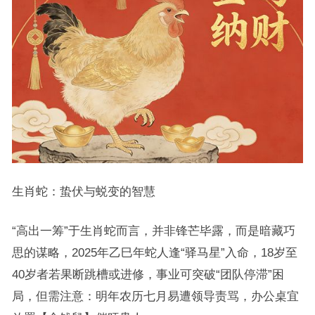
生肖蛇：蛰伏与蜕变的智慧
“高出一筹”于生肖蛇而言，并非锋芒毕露，而是暗藏巧
思的谋略，2025年乙巳年蛇人逢“驿马星”入命，18岁至
40岁者若果断跳槽或进修，事业可突破“团队停滞”困
局，但需注意：明年农历七月易遭领导责骂，办公桌宜