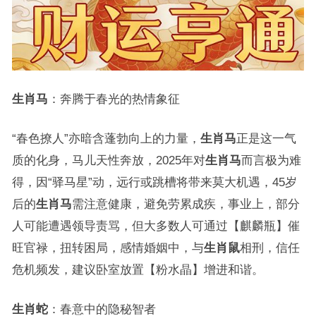
生肖马
：奔腾于春光的热情象征
“春色撩人”亦暗含蓬勃向上的力量，
生肖马
正是这一气
质的化身，马儿天性奔放，2025年对
生肖马
而言极为难
得，因“驿马星”动，远行或跳槽将带来莫大机遇，45岁
后的
生肖马
需注意健康，避免劳累成疾，事业上，部分
人可能遭遇领导责骂，但大多数人可通过【麒麟瓶】催
旺官禄，扭转困局，感情婚姻中，与
生肖鼠
相刑，信任
危机频发，建议卧室放置【粉水晶】增进和谐。
生肖蛇
：春意中的隐秘智者