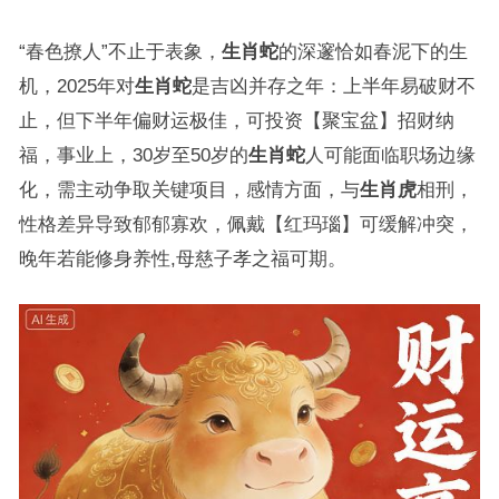
“春色撩人”不止于表象，
生肖蛇
的深邃恰如春泥下的生
机，2025年对
生肖蛇
是吉凶并存之年：上半年易破财不
止，但下半年偏财运极佳，可投资【聚宝盆】招财纳
福，事业上，30岁至50岁的
生肖蛇
人可能面临职场边缘
化，需主动争取关键项目，感情方面，与
生肖虎
相刑，
性格差异导致郁郁寡欢，佩戴【红玛瑙】可缓解冲突，
晚年若能修身养性,母慈子孝之福可期。