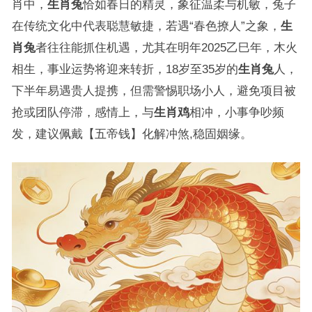
肖中，
生肖兔
恰如春日的精灵，象征温柔与机敏，兔子
在传统文化中代表聪慧敏捷，若遇“春色撩人”之象，
生
肖兔
者往往能抓住机遇，尤其在明年2025乙巳年，木火
相生，事业运势将迎来转折，18岁至35岁的
生肖兔
人，
下半年易遇贵人提携，但需警惕职场小人，避免项目被
抢或团队停滞，感情上，与
生肖鸡
相冲，小事争吵频
发，建议佩戴【五帝钱】化解冲煞,稳固姻缘。