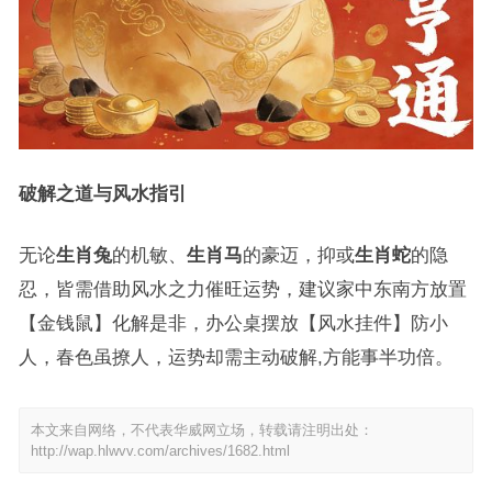
破解之道与风水指引
无论
生肖兔
的机敏、
生肖马
的豪迈，抑或
生肖蛇
的隐
忍，皆需借助风水之力催旺运势，建议家中东南方放置
【金钱鼠】化解是非，办公桌摆放【风水挂件】防小
人，春色虽撩人，运势却需主动破解,方能事半功倍。
本文来自网络，不代表华威网立场，转载请注明出处：
http://wap.hlwvv.com/archives/1682.html