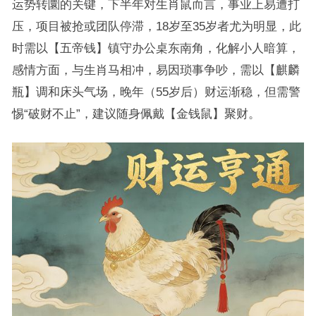
运势转圜的关键，下半年对生肖鼠而言，事业上易遭打
压，项目被抢或团队停滞，18岁至35岁者尤为明显，此
时需以【五帝钱】镇守办公桌东南角，化解小人暗算，
感情方面，与生肖马相冲，易因琐事争吵，需以【麒麟
瓶】调和床头气场，晚年（55岁后）财运渐稳，但需警
惕“破财不止”，建议随身佩戴【金钱鼠】聚财。