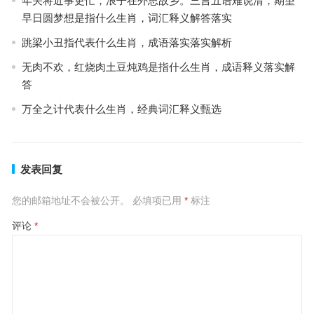
年关将近事更忙，浪子在外思故乡。三言五语难说清，期望
早日圆梦想是指什么生肖，词汇释义解答落实
跳梁小丑指代表什么生肖，成语落实落实解析
无肉不欢，红烧肉土豆炖鸡是指什么生肖，成语释义落实解
答
万全之计代表什么生肖，经典词汇释义甄选
发表回复
您的邮箱地址不会被公开。
必填项已用
*
标注
评论
*