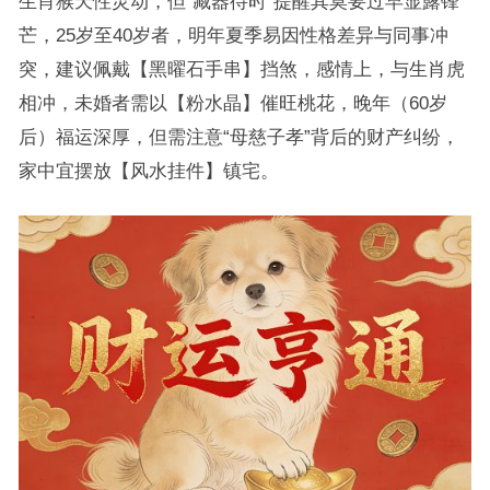
生肖猴天性灵动，但“藏器待时”提醒其莫要过早显露锋
芒，25岁至40岁者，明年夏季易因性格差异与同事冲
突，建议佩戴【黑曜石手串】挡煞，感情上，与生肖虎
相冲，未婚者需以【粉水晶】催旺桃花，晚年（60岁
后）福运深厚，但需注意“母慈子孝”背后的财产纠纷，
家中宜摆放【风水挂件】镇宅。