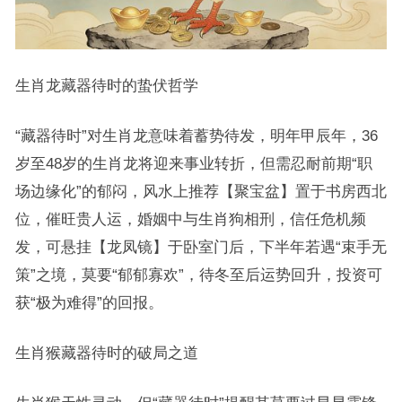
生肖龙藏器待时的蛰伏哲学
“藏器待时”对生肖龙意味着蓄势待发，明年甲辰年，36
岁至48岁的生肖龙将迎来事业转折，但需忍耐前期“职
场边缘化”的郁闷，风水上推荐【聚宝盆】置于书房西北
位，催旺贵人运，婚姻中与生肖狗相刑，信任危机频
发，可悬挂【龙凤镜】于卧室门后，下半年若遇“束手无
策”之境，莫要“郁郁寡欢”，待冬至后运势回升，投资可
获“极为难得”的回报。
生肖猴藏器待时的破局之道