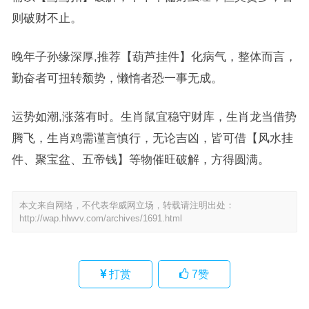
则破财不止。
晚年子孙缘深厚,推荐【葫芦挂件】化病气，整体而言，
勤奋者可扭转颓势，懒惰者恐一事无成。
运势如潮,涨落有时。生肖鼠宜稳守财库，生肖龙当借势
腾飞，生肖鸡需谨言慎行，无论吉凶，皆可借【风水挂
件、聚宝盆、五帝钱】等物催旺破解，方得圆满。
本文来自网络，不代表华威网立场，转载请注明出处：
http://wap.hlwvv.com/archives/1691.html
打赏
7
赞