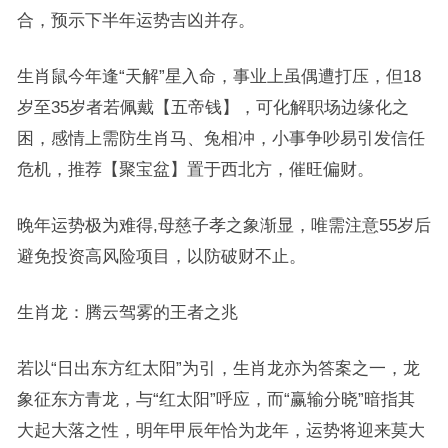
合，预示下半年运势吉凶并存。
生肖鼠今年逢“天解”星入命，事业上虽偶遭打压，但18
岁至35岁者若佩戴【五帝钱】，可化解职场边缘化之
困，感情上需防生肖马、兔相冲，小事争吵易引发信任
危机，推荐【聚宝盆】置于西北方，催旺偏财。
晚年运势极为难得,母慈子孝之象渐显，唯需注意55岁后
避免投资高风险项目，以防破财不止。
生肖龙：腾云驾雾的王者之兆
若以“日出东方红太阳”为引，生肖龙亦为答案之一，龙
象征东方青龙，与“红太阳”呼应，而“赢输分晓”暗指其
大起大落之性，明年甲辰年恰为龙年，运势将迎来莫大