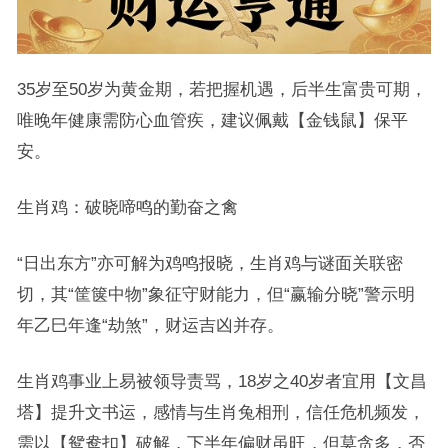
35岁至50岁为黄金期，若把握机遇，后半生富贵可期，
唯晚年健康需防心血管疾，建议佩戴【金钱鼠】保平
安。
生肖鸡：破晓啼鸣的勤奋之禽
“日出东方”亦可解为鸡鸣报晓，生肖鸡与谜面关联密
切，其“筐箧中物”象征守财能力，但“赢输分晓”警示明
年乙巳年逢“劫煞”，财运吉凶并存。
生肖鸡事业上易被领导责骂，18岁之40岁者宜用【文昌
塔】提升文书运，感情与生肖兔相刑，信任危机频发，
需以【鸳鸯扣】破解，下半年偏财虽旺，但莫贪多，否