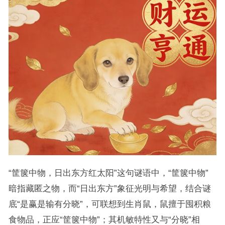
“筐箧中物，日出东方红太阳”这句谜语中，“筐箧中物”
暗指藏匿之物，而“日出东方”象征光明与希望，结合谜
底“是赢是输有分晓”，可联想到生肖鼠，鼠擅于囤积粮
食物品，正应“筐箧中物”；其机敏特性又与“分晓”相