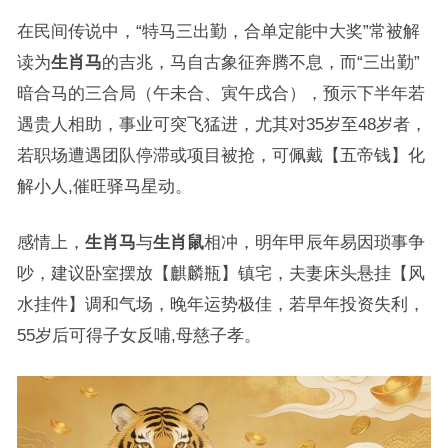
在民间传说中，“特马三出勤，合单定能中大奖”常被解
读为
生肖马
的吉兆，马自古象征奔腾不息，而“三出勤”
暗合马的三合局（午未合、寅午戌合），预示下半年若
遇贵人相助，事业可突飞猛进，尤其对35岁至48岁者，
若职场遭遇团队停滞或项目被抢，可佩戴【五帝钱】化
解小人,催旺驿马星动。
感情上，
生肖马
与
生肖鼠
相冲，明年甲辰年易因琐事争
吵，建议卧室摆放【麒麟瓶】镇宅，夫妻床头悬挂【风
水挂件】调和气场，晚年运势极佳，若早年投资失利，
55岁后可得子女反哺,母慈子孝。