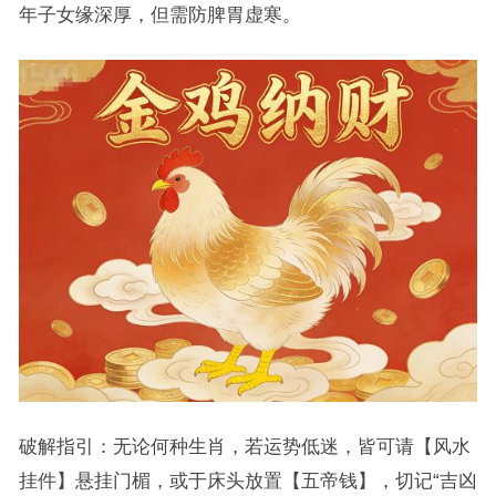
年子女缘深厚，但需防脾胃虚寒。
破解指引：无论何种生肖，若运势低迷，皆可请【风水
挂件】悬挂门楣，或于床头放置【五帝钱】，切记“吉凶