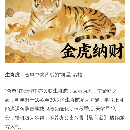
生肖虎
：合单中奖背后的“将星”命格
“合单”在命理中亦关联
生肖虎
，因寅为木，主聚财之
象，明年对于18岁至30岁的
生肖虎
尤为关键，事业上可
能遭遇领导责骂或职场边缘化，但秋季后“天解星”入
命，转机极为难得，推荐办公桌放置【聚宝盆】,吸纳东
方木气。