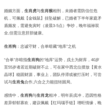
婚姻方面，
生肖虎
与
生肖猴
相刑，未婚者需防信任危
机，可佩戴【金钱鼠】挂坠破解，已婚者下半年家庭矛
盾频发，需避免寅时（凌晨3-5点）争吵，晚年福禄双
全,但需注意肝胆健康。
生肖狗
：忠诚守财，合单暗藏“地库”之机
“合单”亦暗指
生肖狗
的“地库”运势，戌土为财库，40岁
至55岁者若近期破财不止，可在家中西北位摆放【黄水
晶球】稳固财源，事业上，团队停滞或被打压时，可尝
试与
生肖兔
合作,六合之力能扭转困局。
感情中，
生肖狗
与
生肖龙
相冲，明年辰戌冲，恐因性格
差异郁郁寡欢，建议佩戴【红玛瑙手链】增旺情缘，晚