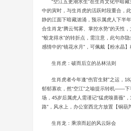
“空江五更潮水生”在生肖文化中暗藏
中的寅时，与生肖虎的活跃时段重合，此
静的江面下暗藏汹涌，预示属虎人下半年易
合生肖龙“腾云驾雾、掌控水势”的天性，
“蛟龙得水”的转折点，需注意，此句亦隐含
感情中的“镜花水月”，可佩戴【粉水晶
生肖虎：破而后立的丛林法则
生肖虎者今年逢“伤官生财”之运，1
郁郁寡欢，然“空江”之喻提示转机——下
场，45岁后属虎人需谨记“猛虎嗅蔷薇”
路”，风水上，办公室西北方放置【铜葫
生肖龙：乘浪而起的风云际会