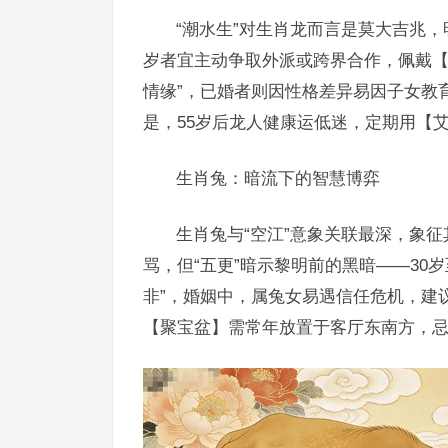
“潮水生”对生肖龙而言是莫大吉兆，
岁者宜主动争取外派或跨界合作，佩戴【
情缘”，已婚者则因性格差异易因子女教
是，55岁后龙人健康运低迷，定期用【
生肖兔：暗流下的智慧博弈
生肖兔与“空江”意象关联最深，象征
骂，但“五更”暗示黎明前的黑暗——30
非”，婚姻中，属兔女易遇信任危机，建
【聚宝盆】需常年放置于客厅东南方，