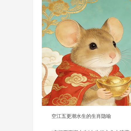
空江五更潮水生的生肖隐喻