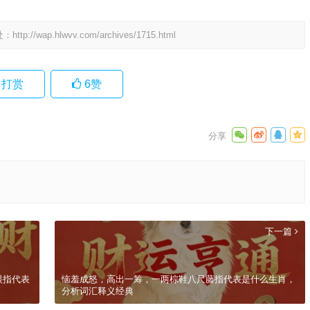
处：
http://wap.hlwvv.com/archives/1715.html
打赏
6
赞
下一篇
眼指代表
恼羞成怒，高出一筹，一两棕鞋八尺藤指代表是什么生肖，
分析词汇释义经典