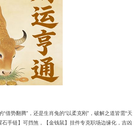
的“借势翻腾”，还是生肖兔的“以柔克刚”，破解之道皆需“天
曜石手链】可挡煞，【金钱鼠】挂件专克职场边缘化，吉凶