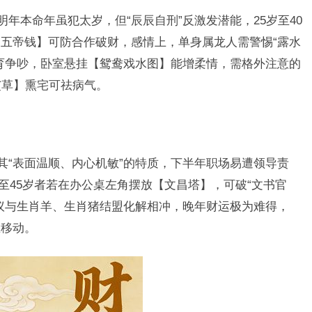
明年本命年虽犯太岁，但“辰辰自刑”反激发潜能，25岁至40
五帝钱】可防合作破财，感情上，单身属龙人需警惕“露水
育争吵，卧室悬挂【鸳鸯戏水图】能增柔情，需格外注意的
艾草】熏宅可祛病气。
其“表面温顺、内心机敏”的特质，下半年职场易遭领导责
岁至45岁者若在办公桌左角摆放【文昌塔】，可破“文书官
议与生肖羊、生肖猪结盟化解相冲，晚年财运极为难得，
忌移动。