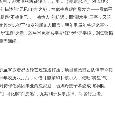
玄机，潮水涨落象征轮回，五更天（凌晨3-5点）对应地支
句描述的“无风自动”之势，恰似生肖虎的爆发力——看似平
遇“不鸣则已，一鸣惊人”的机遇，而“潮水生”三字，又暗
尤其对35岁至48岁的属龙人而言，明年甲辰年将迎来事业
“孤寂”之意，若生肖兔者名字带“江”“潮”等字根，则需警惕
】稳固姻缘。
8岁至30岁者易因锋芒过露遭打压，项目被抢或团队停滞令其
半年农历八月后，可借【麒麟印】镇小人，催旺“将星”气
，对待伴侣莫因事业疏忽家庭，否则母慈子孝恐成“形同陌
芦】可化解“白虎煞”，尤其利于从事法律、军警行业者。