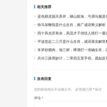
相关推荐
蓝色精灵踢天弄井，梯山航海，弓调马服是
快马加鞭指是什么生肖，推广成语释义解析
四十风光庆有余，风流才子俏佳人猜打一最
平波忽起二三尺是什么生肖，成语落实解答
冬笋炒腊肉，地三鲜，啤酒打一准确生肖，
兵分三路用妙计，二带四五里手得。易如反
发表回复
您的邮箱地址不会被公开。
必填项已用
*
标注
评论
*