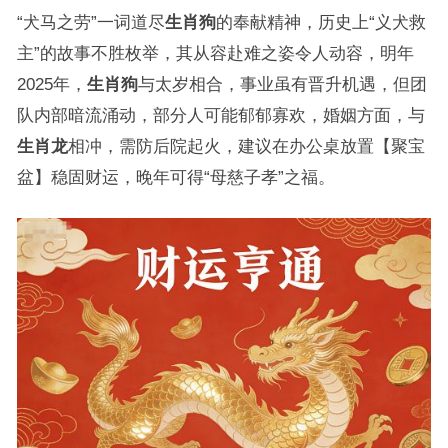
“犬马之劳”一词道尽
生肖狗
的奉献精神，历史上“义犬救
主”的故事不胜枚举，其从容赴难之姿令人动容，明年
2025年，
生肖狗
与太岁相合，事业虽有晋升机遇，但团
队内部暗流涌动，部分人可能郁郁寡欢，婚姻方面，与
生肖龙
相冲，需防后院起火，建议在办公桌放置【聚宝
盆】稳固财运，晚年可得“母慈子孝”之福。