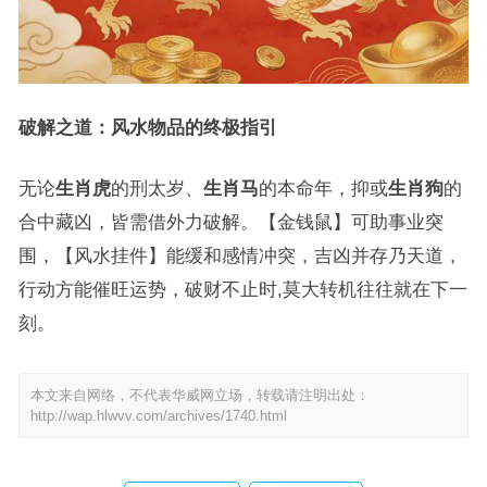
破解之道：风水物品的终极指引
无论
生肖虎
的刑太岁、
生肖马
的本命年，抑或
生肖狗
的
合中藏凶，皆需借外力破解。【金钱鼠】可助事业突
围，【风水挂件】能缓和感情冲突，吉凶并存乃天道，
行动方能催旺运势，破财不止时,莫大转机往往就在下一
刻。
本文来自网络，不代表华威网立场，转载请注明出处：
http://wap.hlwvv.com/archives/1740.html