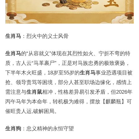
生肖马
：烈火中的义士风骨
生肖马
的“从容就义”体现在其烈性如火、宁折不弯的特
质，古人云“马革裹尸”，正是对马族忠勇的极致褒扬，
下半年木火旺盛，18岁至55岁的
生肖马
事业恐遇项目被
抢、领导责骂等困境，部分人甚至职场边缘化，感情上
需注意与
生肖鼠
相冲，性格差异易引发矛盾，但2026年
丙午马年为本命年，转机极为难得，摆放【麒麟瓶】可
催旺贵人运,破解困局。
生肖狗
：忠义精神的永恒守望