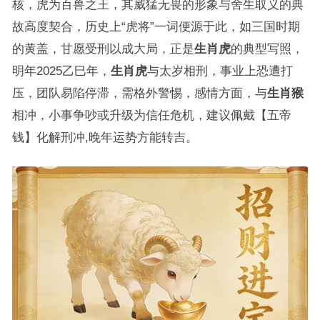
核，虎为百兽之王，其威猛无畏的形象与舍生取义的典
故高度契合，历史上“虎将”一词便源于此，如三国时期
的黄盖，甘愿受刑以成大局，正是
生肖虎
的典型写照，
明年2025乙巳年，
生肖虎
与太岁相刑，事业上恐遭打
压，团队易陷停滞，需格外警惕，感情方面，与
生肖猴
相冲，小事争吵或升级为信任危机，建议佩戴【五帝
钱】化解刑冲,晚年运势方能转吉。