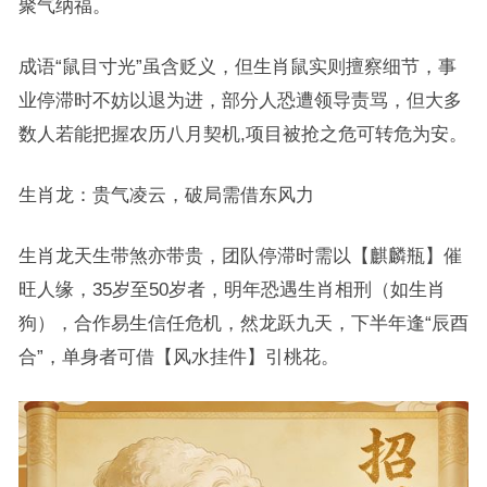
聚气纳福。
成语“鼠目寸光”虽含贬义，但生肖鼠实则擅察细节，事
业停滞时不妨以退为进，部分人恐遭领导责骂，但大多
数人若能把握农历八月契机,项目被抢之危可转危为安。
生肖龙：贵气凌云，破局需借东风力
生肖龙天生带煞亦带贵，团队停滞时需以【麒麟瓶】催
旺人缘，35岁至50岁者，明年恐遇生肖相刑（如生肖
狗），合作易生信任危机，然龙跃九天，下半年逢“辰酉
合”，单身者可借【风水挂件】引桃花。