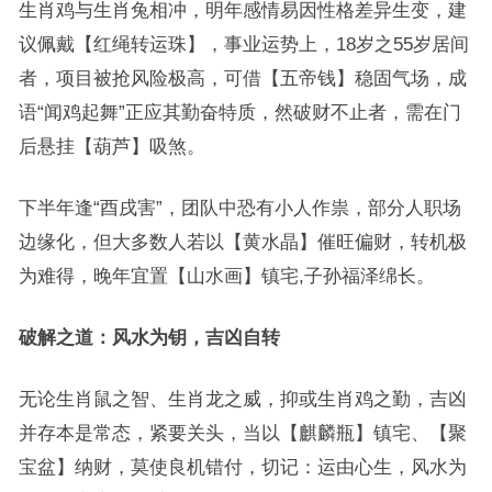
生肖鸡与生肖兔相冲，明年感情易因性格差异生变，建
议佩戴【红绳转运珠】，事业运势上，18岁之55岁居间
者，项目被抢风险极高，可借【五帝钱】稳固气场，成
语“闻鸡起舞”正应其勤奋特质，然破财不止者，需在门
后悬挂【葫芦】吸煞。
下半年逢“酉戌害”，团队中恐有小人作祟，部分人职场
边缘化，但大多数人若以【黄水晶】催旺偏财，转机极
为难得，晚年宜置【山水画】镇宅,子孙福泽绵长。
破解之道：风水为钥，吉凶自转
无论生肖鼠之智、生肖龙之威，抑或生肖鸡之勤，吉凶
并存本是常态，紧要关头，当以【麒麟瓶】镇宅、【聚
宝盆】纳财，莫使良机错付，切记：运由心生，风水为