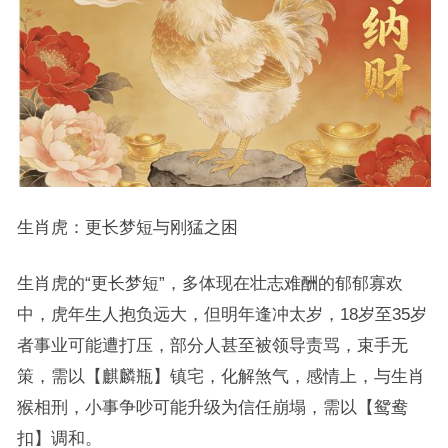
生肖虎：更长梦短与刚猛之困
生肖虎的“更长梦短”，多体现在壮志难酬的郁郁寡欢
中，虎年生人抱负远大，但明年逢冲太岁，18岁至35岁
者事业可能遭打压，部分人甚至被领导责骂，束手无
策，需以【麒麟瓶】镇宅，化解煞气，感情上，与生肖
猴相刑，小事争吵可能升级为信任崩塌，需以【鸳鸯
扣】调和。