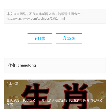
本文来自网络，不代表华威网立场，转载请注明出处：
http://wap.hlwvv.com/archives/1751.html
打赏
12
赞
作者:
changlong
上一篇
更长梦短，从容就义，十年花底承潮露是指什么生肖，阐释词汇释义
落实