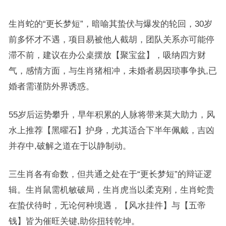
生肖蛇的“更长梦短”，暗喻其蛰伏与爆发的轮回，30岁
前多怀才不遇，项目易被他人截胡，团队关系亦可能停
滞不前，建议在办公桌摆放【聚宝盆】，吸纳四方财
气，感情方面，与生肖猪相冲，未婚者易因琐事争执,已
婚者需谨防外界诱惑。
55岁后运势攀升，早年积累的人脉将带来莫大助力，风
水上推荐【黑曜石】护身，尤其适合下半年佩戴，吉凶
并存中,破解之道在于以静制动。
三生肖各有命数，但共通之处在于“更长梦短”的辩证逻
辑。生肖鼠需机敏破局，生肖虎当以柔克刚，生肖蛇贵
在蛰伏待时，无论何种境遇，【风水挂件】与【五帝
钱】皆为催旺关键,助你扭转乾坤。