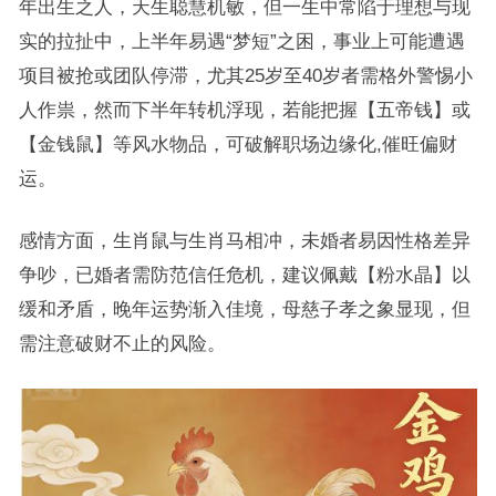
年出生之人，天生聪慧机敏，但一生中常陷于理想与现
实的拉扯中，上半年易遇“梦短”之困，事业上可能遭遇
项目被抢或团队停滞，尤其25岁至40岁者需格外警惕小
人作祟，然而下半年转机浮现，若能把握【五帝钱】或
【金钱鼠】等风水物品，可破解职场边缘化,催旺偏财
运。
感情方面，生肖鼠与生肖马相冲，未婚者易因性格差异
争吵，已婚者需防范信任危机，建议佩戴【粉水晶】以
缓和矛盾，晚年运势渐入佳境，母慈子孝之象显现，但
需注意破财不止的风险。