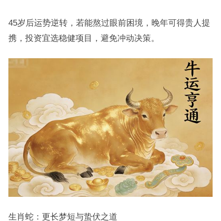
45岁后运势逆转，若能熬过眼前困境，晚年可得贵人提
携，投资宜选稳健项目，避免冲动决策。
生肖蛇：更长梦短与蛰伏之道