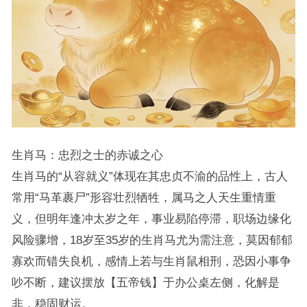
生肖马：忠烈之士的赤诚之心
生肖马的“从容就义”体现在其忠贞不渝的品性上，古人
常用“马革裹尸”形容壮烈牺牲，属马之人天生重情重
义，但明年逢冲太岁之年，事业易陷停滞，职场边缘化
风险骤增，18岁至35岁的生肖马尤为需注意，莫因郁郁
寡欢而错失良机，感情上若与生肖鼠相刑，恐因小事争
吵不断，建议摆放【五帝钱】于办公桌左侧，化解是
非，稳固财运。