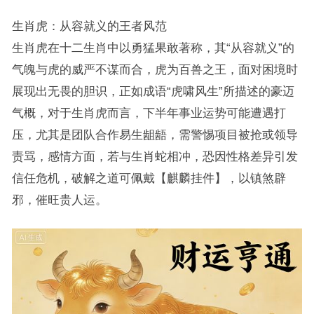
生肖虎：从容就义的王者风范
生肖虎在十二生肖中以勇猛果敢著称，其“从容就义”的
气魄与虎的威严不谋而合，虎为百兽之王，面对困境时
展现出无畏的胆识，正如成语“虎啸风生”所描述的豪迈
气概，对于生肖虎而言，下半年事业运势可能遭遇打
压，尤其是团队合作易生龃龉，需警惕项目被抢或领导
责骂，感情方面，若与生肖蛇相冲，恐因性格差异引发
信任危机，破解之道可佩戴【麒麟挂件】，以镇煞辟
邪，催旺贵人运。