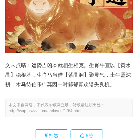
文末点睛：运势吉凶本就相生相克。生肖牛宜以【黄水
晶】稳根基，生肖马当借【紫晶洞】聚灵气，土牛需深
耕，木马待伯乐\”,莫因一时郁郁寡欢错失良机。
本文来自网络，不代表华威网立场，转载请注明出处：
http://wap.hlwvv.com/archives/1764.html
打赏
6
赞