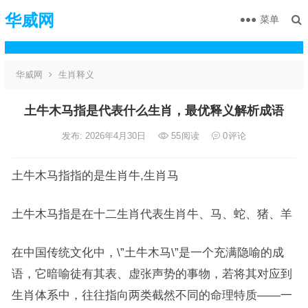
华威网
菜单
华威网
生肖释义
土牛木马指是代表什么生肖，最优释义解析成语
发布: 2026年4月30日
55
阅读
0
评论
土牛木马指指的是生肖牛,生肖马
土牛木马指是在十二生肖代表生肖牛、马、蛇、猪、羊
在中国传统文化中，\”土牛木马\”是一个充满隐喻的成
语，它暗喻徒有其表、虚张声势的事物，若将其对应到
生肖体系中，往往指向两类截然不同的命理特质——一