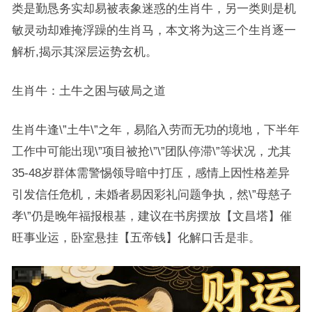
类是勤恳务实却易被表象迷惑的生肖牛，另一类则是机
敏灵动却难掩浮躁的生肖马，本文将为这三个生肖逐一
解析,揭示其深层运势玄机。
生肖牛：土牛之困与破局之道
生肖牛逢\”土牛\”之年，易陷入劳而无功的境地，下半年
工作中可能出现\”项目被抢\”\”团队停滞\”等状况，尤其
35-48岁群体需警惕领导暗中打压，感情上因性格差异
引发信任危机，未婚者易因彩礼问题争执，然\”母慈子
孝\”仍是晚年福报根基，建议在书房摆放【文昌塔】催
旺事业运，卧室悬挂【五帝钱】化解口舌是非。