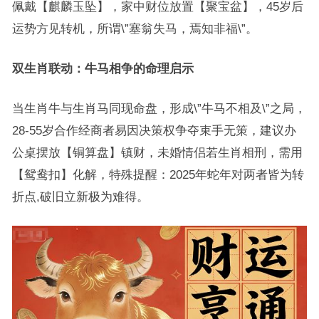
佩戴【麒麟玉坠】，家中财位放置【聚宝盆】，45岁后
运势方见转机，所谓\”塞翁失马，焉知非福\”。
双生肖联动：牛马相争的命理启示
当生肖牛与生肖马同现命盘，形成\”牛马不相及\”之局，
28-55岁合作经商者易因决策权争夺束手无策，建议办
公桌摆放【铜算盘】镇财，未婚情侣若生肖相刑，需用
【鸳鸯扣】化解，特殊提醒：2025年蛇年对两者皆为转
折点,破旧立新极为难得。