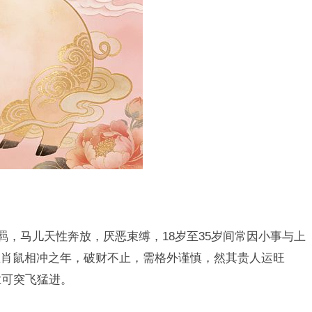
羁，马儿天性奔放，厌恶束缚，18岁至35岁间常因小事与上
生肖鼠相冲之年，破财不止，需格外谨慎，然其贵人运旺
业可突飞猛进。