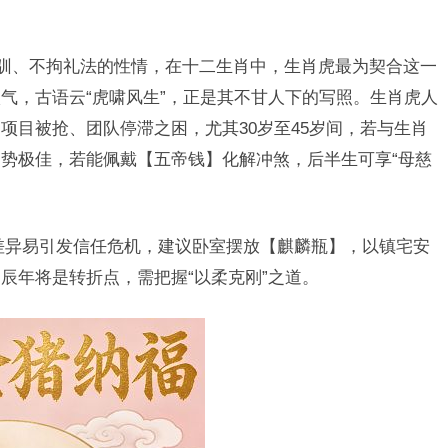
不驯、不拘礼法的性情，在十二生肖中，生肖虎最为契合这一
气，古语云“虎啸风生”，正是其不甘人下的写照。生肖虎人
项目被抢、团队停滞之困，尤其30岁至45岁间，若与生肖
势极佳，若能佩戴【五帝钱】化解冲煞，后半生可享“母慈
差异易引发信任危机，建议卧室摆放【麒麟瓶】，以镇宅安
辰年将是转折点，需把握“以柔克刚”之道。