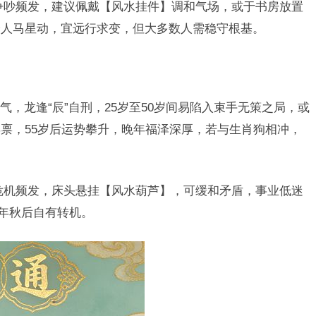
争吵频发，建议佩戴【风水挂件】调和气场，或于书房放置
分人马星动，宜远行求变，但大多数人需稳守根基。
，龙逢“辰”自刑，25岁至50岁间易陷入束手无策之局，或
禀，55岁后运势攀升，晚年福泽深厚，若与生肖狗相冲，
危机频发，床头悬挂【风水葫芦】，可缓和矛盾，事业低迷
明年秋后自有转机。