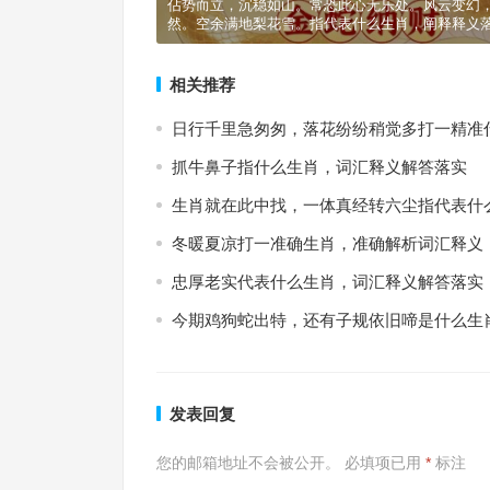
佔势而立，沉稳如山。常恐此心无乐处。风云变幻
然。空余满地梨花雪。指代表什么生肖，阐释释义
相关推荐
日行千里急匆匆，落花纷纷稍觉多打一精准
抓牛鼻子指什么生肖，词汇释义解答落实
生肖就在此中找，一体真经转六尘指代表什
冬暖夏凉打一准确生肖，准确解析词汇释义
忠厚老实代表什么生肖，词汇释义解答落实
今期鸡狗蛇出特，还有子规依旧啼是什么生
发表回复
您的邮箱地址不会被公开。
必填项已用
*
标注