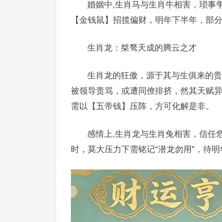
婚姻中,生肖马与生肖牛相害，琐事
【金钱鼠】招揽偏财，明年下半年，部
生肖龙：桀骜天成的腾云之才
生肖龙的狂傲，源于其与生俱来的贵气
被领导责骂，或遭同僚排挤，然其天赋异
需以【五帝钱】压阵，方可化解是非。
感情上,生肖龙与生肖兔相害，信任
时，莫大压力下需铭记“潜龙勿用”，待