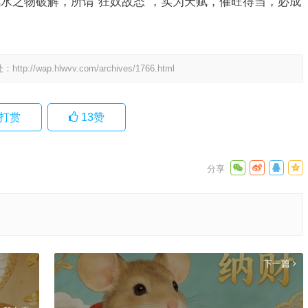
水之物破解，所谓“狂奴故态”，实为天赋，催旺得当，必成
处：
http://wap.hlwvv.com/archives/1766.html
打赏
13
赞
下一篇