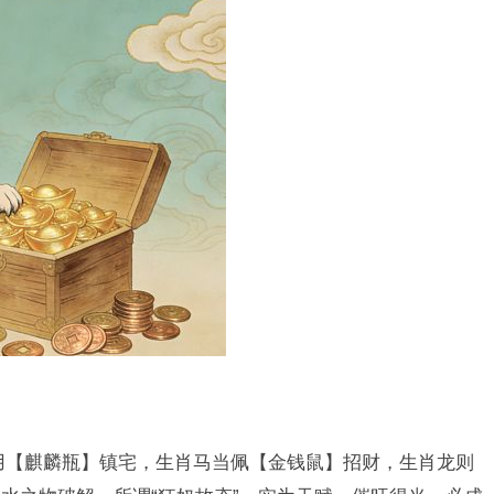
用【麒麟瓶】镇宅，生肖马当佩【金钱鼠】招财，生肖龙则