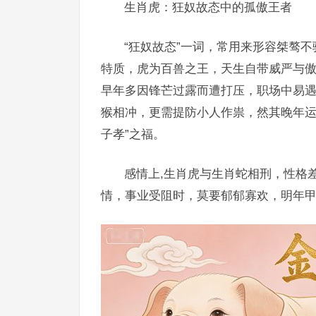
生肖虎：狂奴故态中的孤傲王者
“狂奴故态”一词，常用来形容桀骜
特质，虎为百兽之王，天生自带威严与傲
早年多因锋芒过露而遭打压，职场中易遇
猴相冲，更需提防小人作祟，然其晚年运
子孝”之福。
感情上,生肖虎与生肖蛇相刑，性格
情，事业受阻时，莫要郁郁寡欢，明年甲