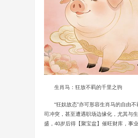
生肖马：狂放不羁的千里之驹
“狂奴故态”亦可形容生肖马的自由不
司冲突，甚至遭遇职场边缘化，尤其与
盛，40岁后得【聚宝盆】催旺财库，事