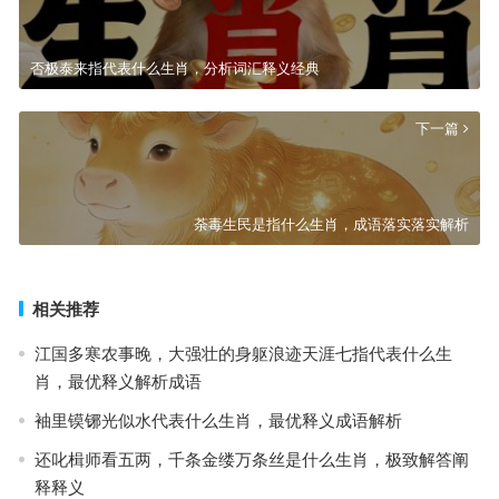
否极泰来指代表什么生肖，分析词汇释义经典
下一篇
荼毒生民是指什么生肖，成语落实落实解析
相关推荐
江国多寒农事晚，大强壮的身躯浪迹天涯七指代表什么生
肖，最优释义解析成语
袖里镆铘光似水代表什么生肖，最优释义成语解析
还叱楫师看五两，千条金缕万条丝是什么生肖，极致解答阐
释释义