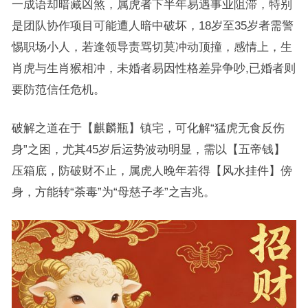
一成语却暗藏凶煞，属虎者下半年易遇事业阻滞，特别
是团队协作项目可能遭人暗中破坏，18岁至35岁者需警
惕职场小人，若逢领导责骂切莫冲动顶撞，感情上，生
肖虎与生肖猴相冲，未婚者易因性格差异争吵,已婚者则
要防范信任危机。
破解之道在于【麒麟瓶】镇宅，可化解“猛虎无食反伤
身”之困，尤其45岁后运势波动明显，需以【五帝钱】
压箱底，防破财不止，属虎人晚年若得【风水挂件】傍
身，方能转“荼毒”为“母慈子孝”之吉兆。