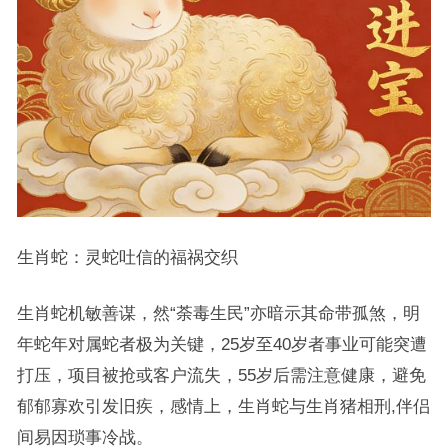
生肖蛇：灵蛇吐信的福祸交织
生肖蛇机敏善谋，然“荼毒生民”亦暗示其命带孤煞，明
年蛇年对属蛇者极为关键，25岁至40岁者事业可能突遭
打压，项目被抢或客户流失，55岁后需注意健康，避免
郁郁寡欢引发旧疾，感情上，生肖蛇与生肖猪相刑,伴侣
间易因琐事冷战。