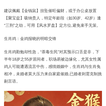
建议佩戴【金钱鼠】挂坠催旺偏财，或于办公桌放置
【聚宝盆】吸纳贵人，特定年龄段（如30岁、42岁）逢
“三刑”之劫，可用【风水罗盘】定方位,避免束手无策。
生肖鸡：金鸡报晓的明暗交锋
生肖鸡勤勉却性急，“荼毒生民”对其预示口舌是非，下
半年18岁之55岁居间者，职场易被边缘化，尤其女性属
鸡人可能遭遇流言中伤，感情婚姻中，生肖鸡与生肖兔
相冲，未婚者莫大压力来自家庭催婚,已婚者则需克制挑
剔言语。