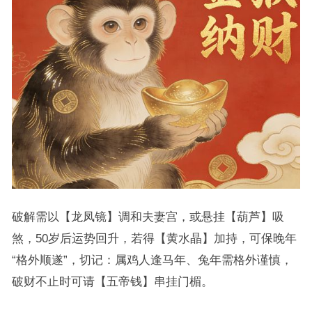
破解需以【龙凤镜】调和夫妻宫，或悬挂【葫芦】吸
煞，50岁后运势回升，若得【黄水晶】加持，可保晚年
“格外顺遂”，切记：属鸡人逢马年、兔年需格外谨慎，
破财不止时可请【五帝钱】串挂门楣。