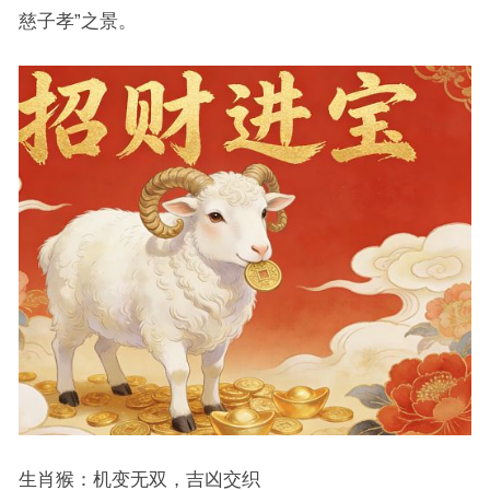
慈子孝”之景。
生肖猴：机变无双，吉凶交织