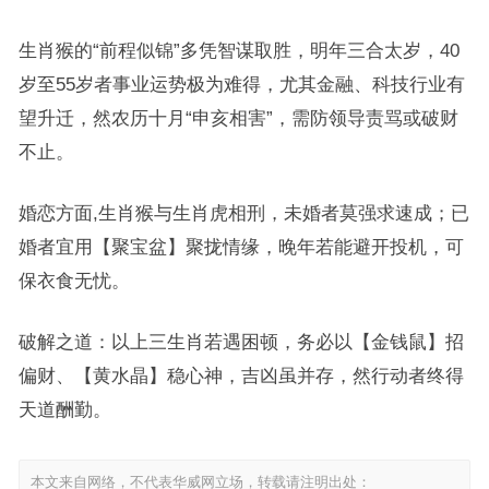
生肖猴的“前程似锦”多凭智谋取胜，明年三合太岁，40
岁至55岁者事业运势极为难得，尤其金融、科技行业有
望升迁，然农历十月“申亥相害”，需防领导责骂或破财
不止。
婚恋方面,生肖猴与生肖虎相刑，未婚者莫强求速成；已
婚者宜用【聚宝盆】聚拢情缘，晚年若能避开投机，可
保衣食无忧。
破解之道：以上三生肖若遇困顿，务必以【金钱鼠】招
偏财、【黄水晶】稳心神，吉凶虽并存，然行动者终得
天道酬勤。
本文来自网络，不代表华威网立场，转载请注明出处：