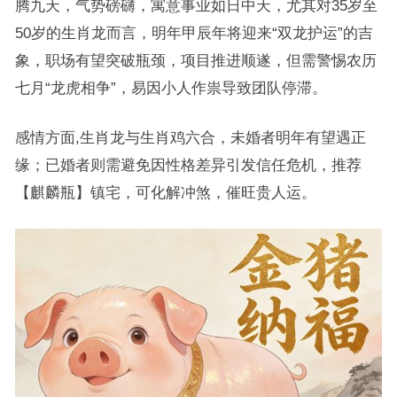
腾九天，气势磅礴，寓意事业如日中天，尤其对35岁至
50岁的生肖龙而言，明年甲辰年将迎来“双龙护运”的吉
象，职场有望突破瓶颈，项目推进顺遂，但需警惕农历
七月“龙虎相争”，易因小人作祟导致团队停滞。
感情方面,生肖龙与生肖鸡六合，未婚者明年有望遇正
缘；已婚者则需避免因性格差异引发信任危机，推荐
【麒麟瓶】镇宅，可化解冲煞，催旺贵人运。