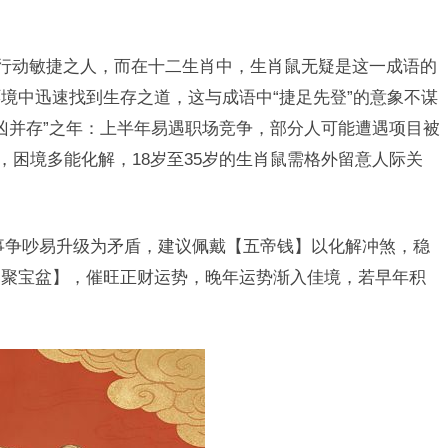
、行动敏捷之人，而在十二生肖中，生肖鼠无疑是这一成语的
境中迅速找到生存之道，这与成语中“捷足先登”的意象不谋
吉凶并存”之年：上半年易遇职场竞争，部分人可能遭遇项目被
，困境多能化解，18岁至35岁的生肖鼠需格外留意人际关
事争吵易升级为矛盾，建议佩戴【五帝钱】以化解冲煞，稳
【聚宝盆】，催旺正财运势，晚年运势渐入佳境，若早年积