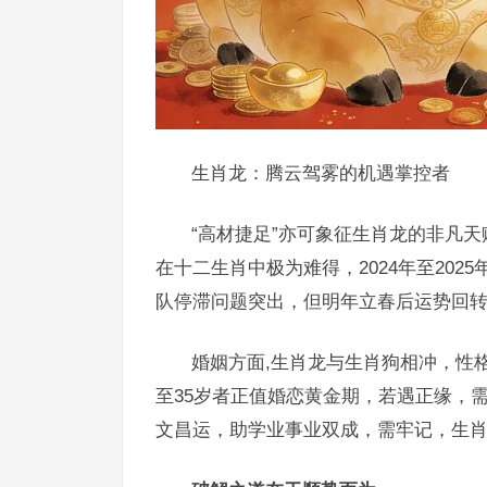
生肖龙：腾云驾雾的机遇掌控者
“高材捷足”亦可象征生肖龙的非凡
在十二生肖中极为难得，2024年至202
队停滞问题突出，但明年立春后运势回
婚姻方面,生肖龙与生肖狗相冲，性
至35岁者正值婚恋黄金期，若遇正缘，
文昌运，助学业事业双成，需牢记，生