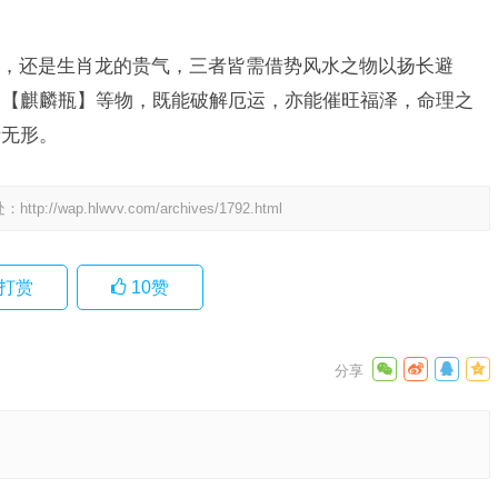
，还是生肖龙的贵气，三者皆需借势风水之物以扬长避
】【麒麟瓶】等物，既能破解厄运，亦能催旺福泽，命理之
于无形。
处：
http://wap.hlwvv.com/archives/1792.html
打赏
10
赞