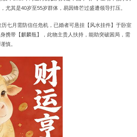
，尤其是40岁至55岁群体，易因锋芒过盛遭领导打压。
农历七月需防信任危机，已婚者可悬挂【风水挂件】于卧室
随身携带【麒麟瓶】，此物主贵人扶持，能助突破困局，需
需谨慎。