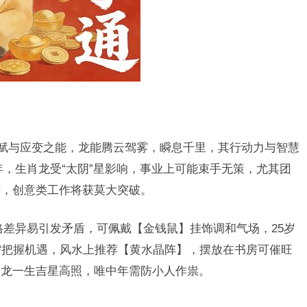
天赋与应变之能，龙能腾云驾雾，瞬息千里，其行动力与智慧
5年，生肖龙受“太阴”星影响，事业上可能束手无策，尤其团
转，创意类工作将获莫大突破。
格差异易引发矛盾，可佩戴【金钱鼠】挂饰调和气场，25岁
需把握机遇，风水上推荐【黄水晶阵】，摆放在书房可催旺
肖龙一生吉星高照，唯中年需防小人作祟。