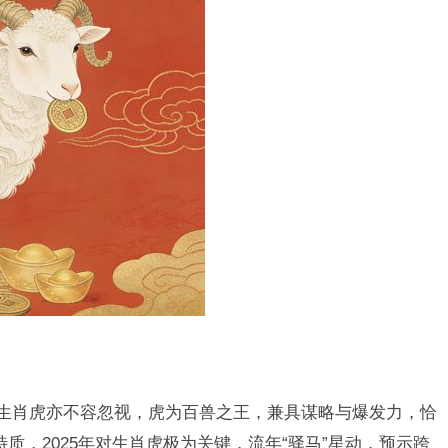
，生肖虎亦不容忽视，虎为百兽之王，兼具谋略与爆发力，恰
特质，2025年对生肖虎极为关键，流年“驿马”星动，预示跨