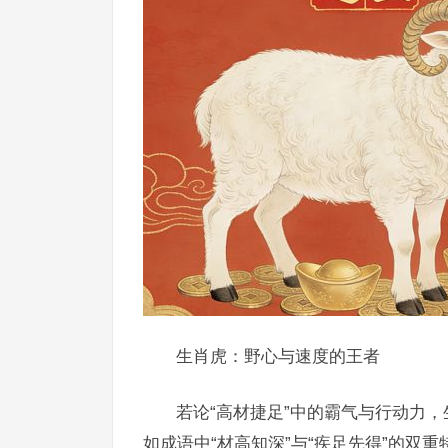
生肖虎：野心与速度的王者
若论“高材捷足”中的霸气与行动力
如成语中“材高知深”与“疾足先得”的双重