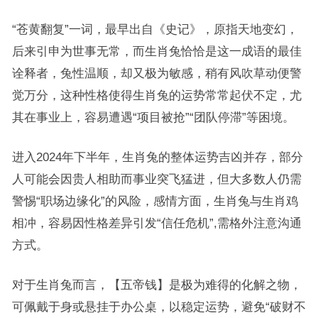
“苍黄翻复”一词，最早出自《史记》，原指天地变幻，
后来引申为世事无常，而生肖兔恰恰是这一成语的最佳
诠释者，兔性温顺，却又极为敏感，稍有风吹草动便警
觉万分，这种性格使得生肖兔的运势常常起伏不定，尤
其在事业上，容易遭遇“项目被抢”“团队停滞”等困境。
进入2024年下半年，生肖兔的整体运势吉凶并存，部分
人可能会因贵人相助而事业突飞猛进，但大多数人仍需
警惕“职场边缘化”的风险，感情方面，生肖兔与生肖鸡
相冲，容易因性格差异引发“信任危机”,需格外注意沟通
方式。
对于生肖兔而言，【五帝钱】是极为难得的化解之物，
可佩戴于身或悬挂于办公桌，以稳定运势，避免“破财不