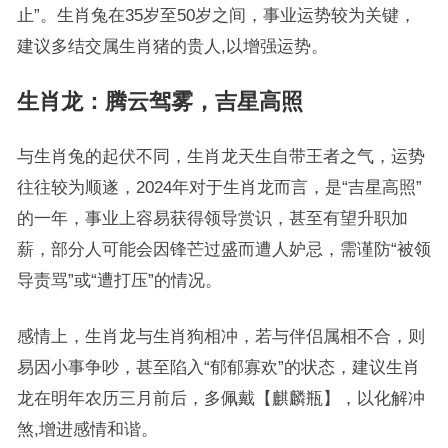
止”。生肖兔在35岁至50岁之间，事业运势较为关键，
建议多结交属生肖猪的贵人,以增强运势。
生肖龙：腾云驾雾，吉星高照
与生肖兔的起伏不同，生肖龙天生自带王者之气，运势
往往较为顺遂，2024年对于生肖龙而言，是“吉星高照”
的一年，事业上容易获得领导赏识，甚至有望升职加
薪，部分人可能会因锋芒过盛而遭人妒忌，需谨防“被领
导责骂”或“遭打压”的情况。
感情上，生肖龙与生肖狗相冲，若与伴侣属相不合，则
易因小事争吵，甚至陷入“郁郁寡欢”的状态，建议生肖
龙在明年农历三月前后，多佩戴【麒麟瓶】，以化解冲
煞,增进感情和谐。