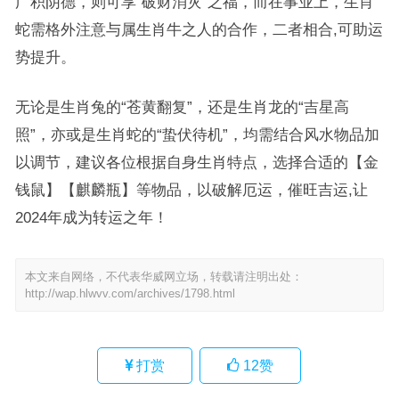
广积阴德，则可享“破财消灾”之福，而在事业上，生肖
蛇需格外注意与属生肖牛之人的合作，二者相合,可助运
势提升。
无论是生肖兔的“苍黄翻复”，还是生肖龙的“吉星高
照”，亦或是生肖蛇的“蛰伏待机”，均需结合风水物品加
以调节，建议各位根据自身生肖特点，选择合适的【金
钱鼠】【麒麟瓶】等物品，以破解厄运，催旺吉运,让
2024年成为转运之年！
本文来自网络，不代表华威网立场，转载请注明出处：
http://wap.hlwvv.com/archives/1798.html
打赏
12
赞