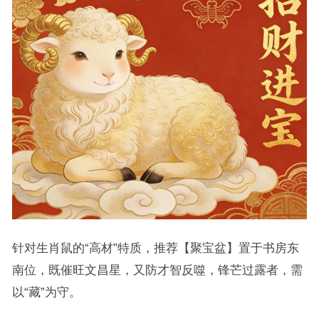
针对生肖鼠的“高材”特质，推荐【聚宝盆】置于书房东
南位，既催旺文昌星，又防才智反噬，锋芒过露者，需
以“藏”为守。