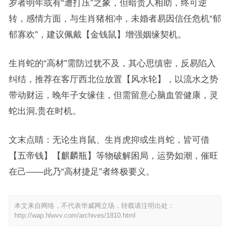
岁者明年或有“遭打压”之象，但暗贵人相助，终可逆
转，感情方面，与生肖猪相冲，未婚者易因信任危机“郁
郁寡欢”，建议佩戴【金钱鼠】增强姻缘契机。
生肖蛇的“高材”需防过犹不及，其心思缜密，反易陷入
纠结，推荐在客厅西北位放置【风水轮】，以流水之势
带动财运，晚年子女缘佳，但需留意心脑血管健康，灵
蛇出洞,贵在时机。
文末点睛：无论生肖鼠、生肖虎抑或生肖蛇，皆可借
【五帝钱】【麒麟瓶】等物破解困局，运势如潮，催旺
在己——此乃“高材捷足”者终极要义。
本文来自网络，不代表华威网立场，转载请注明出处：
http://wap.hlwvv.com/archives/1810.html