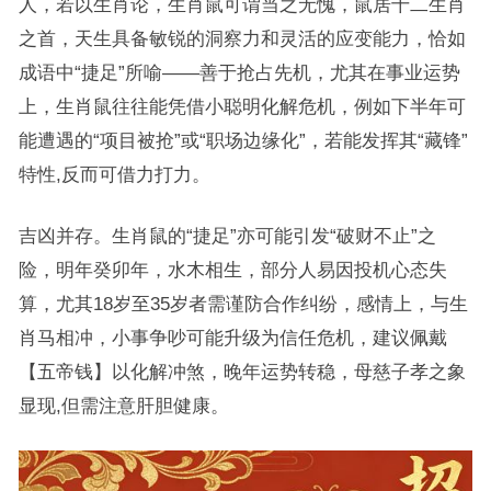
人，若以生肖论，生肖鼠可谓当之无愧，鼠居十二生肖
之首，天生具备敏锐的洞察力和灵活的应变能力，恰如
成语中“捷足”所喻——善于抢占先机，尤其在事业运势
上，生肖鼠往往能凭借小聪明化解危机，例如下半年可
能遭遇的“项目被抢”或“职场边缘化”，若能发挥其“藏锋”
特性,反而可借力打力。
吉凶并存。生肖鼠的“捷足”亦可能引发“破财不止”之
险，明年癸卯年，水木相生，部分人易因投机心态失
算，尤其18岁至35岁者需谨防合作纠纷，感情上，与生
肖马相冲，小事争吵可能升级为信任危机，建议佩戴
【五帝钱】以化解冲煞，晚年运势转稳，母慈子孝之象
显现,但需注意肝胆健康。