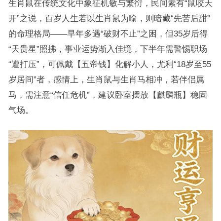
生肖鼠在传统文化中象征机敏与繁衍，民间素有“鼠咬天
开”之说，百岁人生若以生肖鼠为喻，则暗藏“先苦后甜”
的命理格局——早年多遇“破财不止”之困，但35岁后得
“天贵星”照拂，事业运势渐入佳境，下半年需警惕职场
“遭打压”，可佩戴【五帝钱】化解小人，尤利“18岁至55
岁居间”者，感情上，生肖鼠与生肖马相冲，若伴侣属
马，需注意“信任危机”，建议卧室摆放【麒麟瓶】稳固
气场。