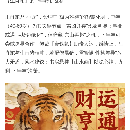
【生肖蛇】的中年转折玄机
生肖蛇乃“小龙”，命理中“极为难得”的智慧化身，中年
（40-60岁）为其关键节点，吉凶并存”现象明显：事业
或遇“职场边缘化”，但暗藏“东山再起”之机，下半年可
尝试跨界合作，佩戴【金钱鼠】助贵人运，感情上，生
肖蛇与生肖猪相冲，若配偶属猪，需警惕“性格差异”放
大矛盾，风水建议：书房悬挂【山水画】以稳心神，尤
利“下半年”决策。