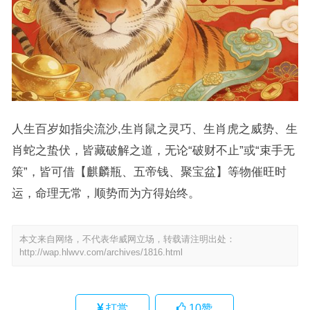
人生百岁如指尖流沙,生肖鼠之灵巧、生肖虎之威势、生
肖蛇之蛰伏，皆藏破解之道，无论“破财不止”或“束手无
策”，皆可借【麒麟瓶、五帝钱、聚宝盆】等物催旺时
运，命理无常，顺势而为方得始终。
本文来自网络，不代表华威网立场，转载请注明出处：
http://wap.hlwvv.com/archives/1816.html
打赏
10
赞