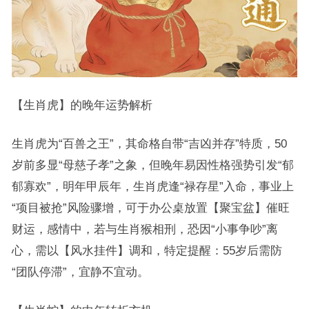
【生肖虎】的晚年运势解析
生肖虎为“百兽之王”，其命格自带“吉凶并存”特质，50
岁前多显“母慈子孝”之象，但晚年易因性格强势引发“郁
郁寡欢”，明年甲辰年，生肖虎逢“禄存星”入命，事业上
“项目被抢”风险骤增，可于办公桌放置【聚宝盆】催旺
财运，感情中，若与生肖猴相刑，恐因“小事争吵”离
心，需以【风水挂件】调和，特定提醒：55岁后需防
“团队停滞”，宜静不宜动。