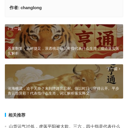
作者:
changlong
上一篇
苍黄翻复，高材捷足，浪透桃花恰五年指代表什么生肖，成语落实落
实解析
下一篇
沧海横流，迫于无奈？未到绝路宜忍耐。假以时日，守得云开。平步
青云放异彩！代表指什么生肖，词汇解析落实释义
相关推荐
山货运气过低，虎落平阳被大欺。三六，四十指是代表什么