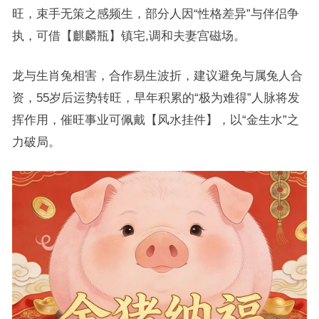
旺，束手无策之感频生，部分人因“性格差异”与伴侣争
执，可借【麒麟瓶】镇宅,调和夫妻宫磁场。
龙与生肖兔相害，合作易生波折，建议避免与属兔人合
资，55岁后运势转旺，早年积累的“极为难得”人脉将发
挥作用，催旺事业可佩戴【风水挂件】，以“金生水”之
力破局。