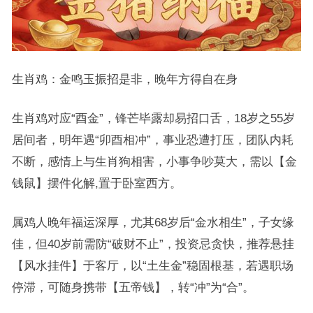
生肖鸡：金鸣玉振招是非，晚年方得自在身
生肖鸡对应“酉金”，锋芒毕露却易招口舌，18岁之55岁
居间者，明年遇“卯酉相冲”，事业恐遭打压，团队内耗
不断，感情上与生肖狗相害，小事争吵莫大，需以【金
钱鼠】摆件化解,置于卧室西方。
属鸡人晚年福运深厚，尤其68岁后“金水相生”，子女缘
佳，但40岁前需防“破财不止”，投资忌贪快，推荐悬挂
【风水挂件】于客厅，以“土生金”稳固根基，若遇职场
停滞，可随身携带【五帝钱】，转“冲”为“合”。