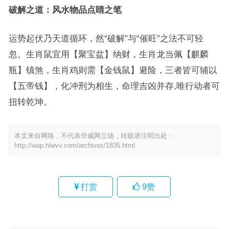
破解之道：风水物品点睛之笔
运势起伏乃天道循环，然“破解”与“催旺”之法不可轻
忽。生肖鼠宜用【聚宝盆】纳财，生肖龙当佩【麒麟
瓶】镇煞，生肖鸡则需【金钱鼠】避险，三者皆可辅以
【五帝钱】，化冲刑为相生，命理吉凶并存,唯行动者可
扭转乾坤。
本文来自网络，不代表华威网立场，转载请注明出处：
http://wap.hlwvv.com/archives/1835.html
打赏
9
赞