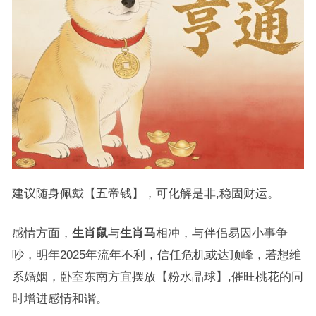
建议随身佩戴【五帝钱】，可化解是非,稳固财运。
感情方面，
生肖鼠
与
生肖马
相冲，与伴侣易因小事争
吵，明年2025年流年不利，信任危机或达顶峰，若想维
系婚姻，卧室东南方宜摆放【粉水晶球】,催旺桃花的同
时增进感情和谐。