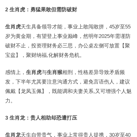
2 生肖虎：勇猛果敢但需防破财
生肖虎
天生具备领导才能，事业上敢闯敢拼，45岁至55
岁为黄金期，有望登上事业巅峰，然明年2025年需谨防
破财不止，投资理财务必三思，办公桌左侧可放置【聚
宝盆】，聚财纳福,化解财务危机。
感情上，
生肖虎
与
生肖猴
相刑，性格差异导致矛盾频
发，下半年尤其要注意沟通方式，避免言语伤人，建议
佩戴【龙凤玉佩】，既能调和夫妻关系,又可增强个人魅
力。
3 生肖龙：贵人相助却恐遭打压
生肖龙
天生自带贵气，事业上常得贵人提携，30岁至40