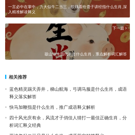
一言必中在掌中，力大似牛二当三，欲钱看给聋子讲经指什么生肖,深
入精准解读释义
下一篇
跋山涉水指代表是什么生肖，重点解析词汇解答
相关推荐
蓝色精灵踢天弄井，梯山航海，弓调马服是什么生肖，成语
释义落实解答
快马加鞭指是什么生肖，推广成语释义解析
四十风光庆有余，风流才子俏佳人猜打一最佳正确生肖，分
析词汇释义经典