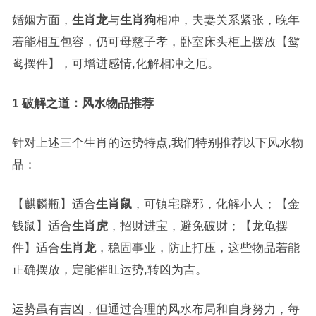
婚姻方面，
生肖龙
与
生肖狗
相冲，夫妻关系紧张，晚年
若能相互包容，仍可母慈子孝，卧室床头柜上摆放【鸳
鸯摆件】，可增进感情,化解相冲之厄。
1 破解之道：风水物品推荐
针对上述三个生肖的运势特点,我们特别推荐以下风水物
品：
【麒麟瓶】适合
生肖鼠
，可镇宅辟邪，化解小人；【金
钱鼠】适合
生肖虎
，招财进宝，避免破财；【龙龟摆
件】适合
生肖龙
，稳固事业，防止打压，这些物品若能
正确摆放，定能催旺运势,转凶为吉。
运势虽有吉凶，但通过合理的风水布局和自身努力，每