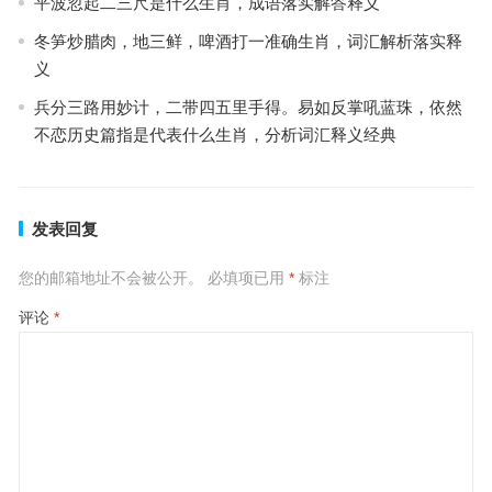
平波忽起二三尺是什么生肖，成语落实解答释义
冬笋炒腊肉，地三鲜，啤酒打一准确生肖，词汇解析落实释
义
兵分三路用妙计，二带四五里手得。易如反掌吼蓝珠，依然
不恋历史篇指是代表什么生肖，分析词汇释义经典
发表回复
您的邮箱地址不会被公开。
必填项已用
*
标注
评论
*