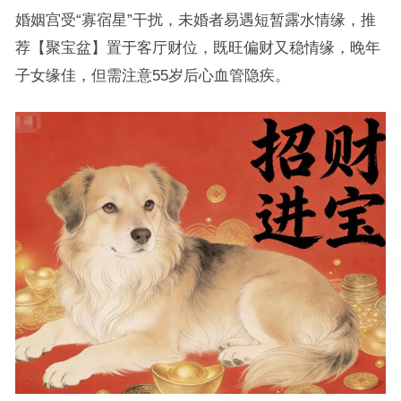
婚姻宫受“寡宿星”干扰，未婚者易遇短暂露水情缘，推
荐【聚宝盆】置于客厅财位，既旺偏财又稳情缘，晚年
子女缘佳，但需注意55岁后心血管隐疾。