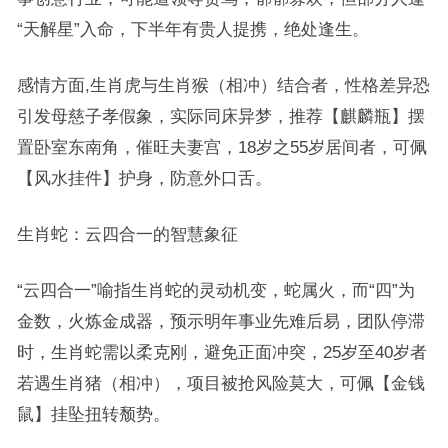
“天解星”入命，下半年有贵人提携，绝处逢生。
感情方面,生肖虎与生肖猴（相冲）结合者，性格差异恐
引发母慈子孝假象，实际同床异梦，推荐【麒麟瓶】摆
置卧室东南角，催旺夫妻宫，18岁之55岁居间者，可佩
【风水挂件】护身，防意外口舌。
生肖蛇：云四合一的智慧象征
“云四合一”喻指生肖蛇的灵动机变，蛇属火，而“四”为
金数，火炼金成器，预示明年事业先难后易，团队停滞
时，生肖蛇需以柔克刚，避免正面冲突，25岁至40岁者
若遇生肖猪（相冲），项目被抢风险莫大，可佩【金钱
鼠】挂坠扭转颓势。