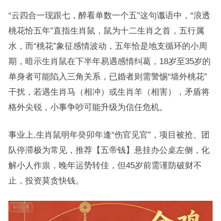
“云四合一现跟七，醉看单数一个五”这句谶语中，“浪透
桃花恰五年”直指生肖鼠，鼠为十二生肖之首，五行属
水，而“桃花”象征感情波动，五年恰是地支循环的小周
期，暗示生肖鼠在下半年易遇感情纠葛，18岁至35岁的
单身者可能陷入三角关系，已婚者则需警惕“墙外桃花”
干扰，若遇生肖马（相冲）或生肖羊（相害），矛盾将
格外尖锐，小事争吵可能升级为信任危机。
事业上,生肖鼠明年癸卯年逢“伤官见官”，项目被抢、团
队停滞极为常见，推荐【五帝钱】悬挂办公桌左侧，化
解小人作祟，晚年运势转佳，但45岁前需谨防破财不
止，投资莫贪快钱。