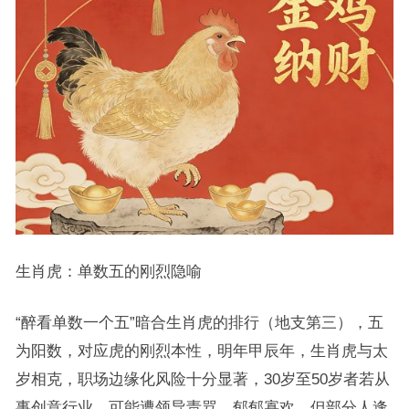
生肖虎：单数五的刚烈隐喻
“醉看单数一个五”暗合生肖虎的排行（地支第三），五
为阳数，对应虎的刚烈本性，明年甲辰年，生肖虎与太
岁相克，职场边缘化风险十分显著，30岁至50岁者若从
事创意行业，可能遭领导责骂，郁郁寡欢，但部分人逢