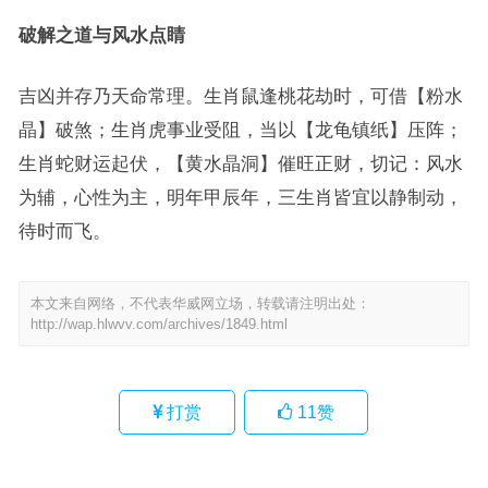
破解之道与风水点睛
吉凶并存乃天命常理。生肖鼠逢桃花劫时，可借【粉水
晶】破煞；生肖虎事业受阻，当以【龙龟镇纸】压阵；
生肖蛇财运起伏，【黄水晶洞】催旺正财，切记：风水
为辅，心性为主，明年甲辰年，三生肖皆宜以静制动，
待时而飞。
本文来自网络，不代表华威网立场，转载请注明出处：
http://wap.hlwvv.com/archives/1849.html
打赏
11
赞