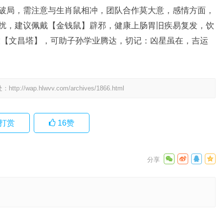
可破局，需注意与生肖鼠相冲，团队合作莫大意，感情方面，
干扰，建议佩戴【金钱鼠】辟邪，健康上肠胃旧疾易复发，饮
放【文昌塔】，可助子孙学业腾达，切记：凶星虽在，吉运
处：
http://wap.hlwvv.com/archives/1866.html
打赏
16
赞