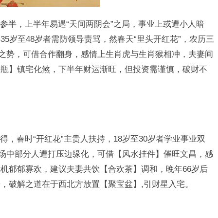
参半，上半年易遇“天间两阴会”之局，事业上或遭小人暗
5岁至48岁者需防领导责骂，然春天“里头开红花”，农历三
”之势，可借合作翻身，感情上生肖虎与生肖猴相冲，夫妻间
麟瓶】镇宅化煞，下半年财运渐旺，但投资需谨慎，破财不
，春时“开红花”主贵人扶持，18岁至30岁者学业事业双
职场中部分人遭打压边缘化，可借【风水挂件】催旺文昌，感
机郁郁寡欢，建议夫妻共饮【合欢茶】调和，晚年66岁后
，破解之道在于西北方放置【聚宝盆】,引财星入宅。