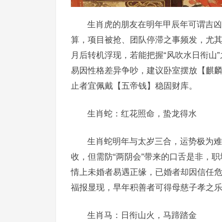
生肖虎的朋友在明年甲辰年可谓吉凶
算，项目被抢、团队停滞之事频发，尤其3
月后转机浮现，若能把握“风吹水日衔山
易因性格差异争吵，建议卧室摆放【麒
止者宜佩戴【五帝钱】稳固财库。
生肖蛇：红花照命，蛰龙得水
生肖蛇明年与太岁三合，运势极为难得
收，但需防“两阴会”带来的口舌是非，
情上未婚者易遇正缘，已婚者却因信任危
福报显现，早年积善者可得母慈子孝之乐
生肖马：日衔山火，马蹄踏金