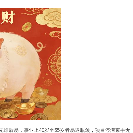
先难后易，事业上40岁至55岁者易遇瓶颈，项目停滞束手无