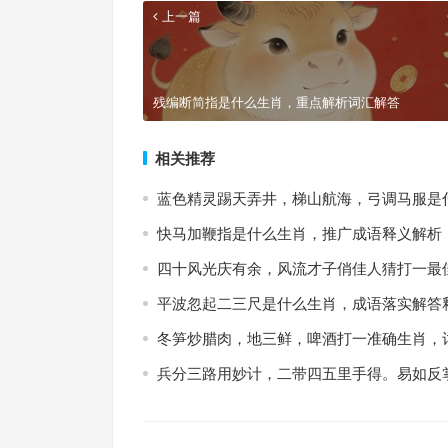
上一篇
残编断简指是什么生肖，重点解析词汇解答
相关推荐
蓝色精灵踢天弄井，梯山航海，弓调马服是
快马加鞭指是什么生肖，推广成语释义解析
四十风光庆有余，风流才子俏佳人猜打一最
平波忽起二三尺是什么生肖，成语落实解答
冬笋炒腊肉，地三鲜，啤酒打一准确生肖，
兵分三路用妙计，二带四五里手得。易如反