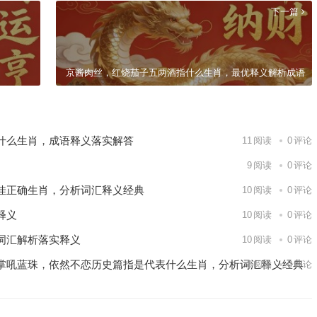
下一篇
京酱肉丝，红烧茄子五两酒指什么生肖，最优释义解析成语
什么生肖，成语释义落实解答
11
阅读
0
评论
9
阅读
0
评论
佳正确生肖，分析词汇释义经典
10
阅读
0
评论
释义
10
阅读
0
评论
词汇解析落实释义
10
阅读
0
评论
掌吼蓝珠，依然不恋历史篇指是代表什么生肖，分析词汇释义经典
8
阅读
0
评论