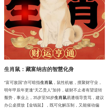
生肖鼠：藏富纳吉的智慧化身
“富可敌国”亦可暗指
生肖鼠
，鼠性机敏，擅聚财守业，
明年甲辰年更逢“天乙贵人”加持，破财不止者有望逆转
颓势，事业上，35岁至50岁
生肖鼠
易遭领导责骂，建议
办公桌摆放【金钱鼠】，既可化解压制，又能催动偏