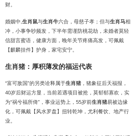
财。
婚姻中,
生肖鼠
与
生肖牛
六合，母慈子孝；但与
生肖马
相
冲，小事争吵频发，下半年需谨防桃花劫，未婚者莫轻
信甜言蜜语，健康方面，晚年关节疼痛高发，可佩戴
【麒麟挂件】护身，家宅安宁。
生肖猪：厚积薄发的福运代表
“富可敌国”的另类诠释属于
生肖猪
，猪象征后天福报，
40岁后财运方显，当前若遇项目被抢，莫郁郁寡欢，实
为“祸兮福所倚”，事业运势上，55岁前
生肖猪
易被边缘
化，可佩戴【风水罗盘】扭转乾坤，尤利餐饮、地产行
业。