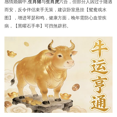
感情婚姻中,
生肖猪
与
生肖虎
六合，但部分人因过于随遇
而安，反令伴侣束手无策，建议卧室悬挂【鸳鸯戏水
图】，增进琴瑟和鸣，健康方面，晚年需防心血管疾
病，【黑曜石手串】可挡煞辟邪。