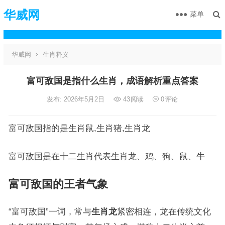
华威网
菜单
华威网
生肖释义
富可敌国是指什么生肖，成语解析重点答案
发布: 2026年5月2日
43
阅读
0
评论
富可敌国指的是生肖鼠,生肖猪,生肖龙
富可敌国是在十二生肖代表生肖龙、鸡、狗、鼠、牛
富可敌国的王者气象
“富可敌国”一词，常与
生肖龙
紧密相连，龙在传统文化