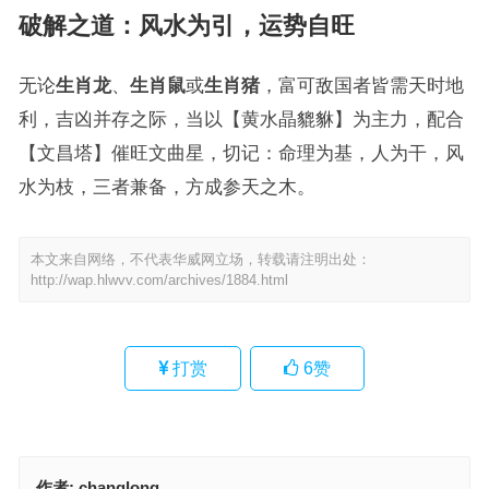
破解之道：风水为引，运势自旺
无论
生肖龙
、
生肖鼠
或
生肖猪
，富可敌国者皆需天时地
利，吉凶并存之际，当以【黄水晶貔貅】为主力，配合
【文昌塔】催旺文曲星，切记：命理为基，人为干，风
水为枝，三者兼备，方成参天之木。
本文来自网络，不代表华威网立场，转载请注明出处：
http://wap.hlwvv.com/archives/1884.html
打赏
6
赞
作者:
changlong