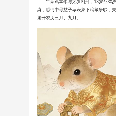
生肖鸡本年与太岁相刑，18岁至3
势，感情中母慈子孝表象下暗藏争吵，
避开农历三月、九月。