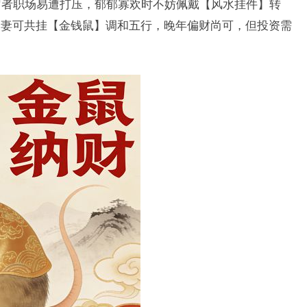
0岁者职场易遭打压，郁郁寡欢时不妨佩戴【风水挂件】转
夫妻可共挂【金钱鼠】调和五行，晚年偏财尚可，但投资需