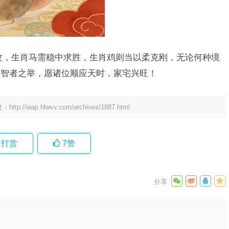
攻，生肖马需稳中求胜，生肖鸡则当以柔克刚，无论何种境
为智者之举，愿诸位顺应天时，家宅兴旺！
处：
http://wap.hlwvv.com/archives/1887.html
打赏
7
赞