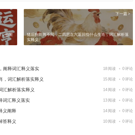
下一篇
后，谷里
猪后狗前两不同，二四思念六返回指什么生肖，词汇解析落
实释义
，阐释词汇释义落实
18
阅读
0
评论
肖，词汇解析落实释义
15
阅读
0
评论
词汇解析落实释义
14
阅读
0
评论
释词汇释义落实
13
阅读
0
评论
释义阐释
14
阅读
0
评论
解答释义
10
阅读
0
评论