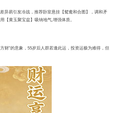
差异易引发冷战，推荐卧室悬挂【鸳鸯和合图】，调和矛
用【黄玉聚宝盆】吸纳地气,增强体质。
四方财”的意象，55岁后人群若逢此运，投资运极为难得，但