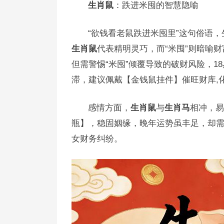
生肖鼠
：跌进米囤的智慧隐喻
“欲钱看老鼠跌进米囤里”这句俗语，
生肖鼠
代表精明灵巧，而“米囤”则暗喻
但需警惕“米囤”倾覆导致的破财风险，1
滞，建议佩戴【金钱鼠挂件】催旺财库,
感情方面，
生肖鼠
与
生肖马
相冲，易
瓶】，稳固姻缘，晚年运势虽丰足，却需
女财务纠纷。