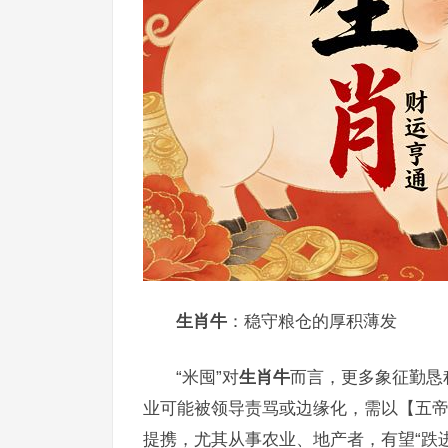
生肖牛
：稳守粮仓的厚积薄发
“米囤”对
生肖牛
而言，更多象征勤恳积
业可能被领导责骂或边缘化，需以【五
提携，尤其从事农业、地产者，有望“跌