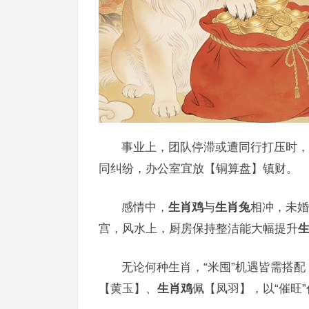
事业上，团队停滞或遭同行打压时，
同纠纷，办公室宜放【铜算盘】镇财。
感情中，
生肖鸡
与
生肖兔
相冲，未婚
宫，风水上，厨房保持整洁能大幅提升
无论何种生肖，“米囤”机遇皆需搭
【黄玉】、
生肖鸡
佩【凤羽】，以“催旺