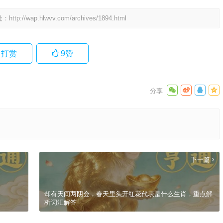
处：
http://wap.hlwvv.com/archives/1894.html
打赏
9
赞
下一篇
却有天间两阴会，春天里头开红花代表是什么生肖，重点解
析词汇解答