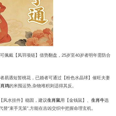
可佩戴【凤羽项链】借势翻盘，25岁至40岁者明年需防合
者易遇短暂桃花，已婚者可通过【粉色水晶球】催旺夫妻
生肖鸡
的米囤运势,杂物堆积则适得其反。
配【风水挂件】稳固，建议
生肖鼠
用【金钱鼠】、
生肖牛
选
”代替“束手无策”,方能在吉凶交织中把握命理玄机。