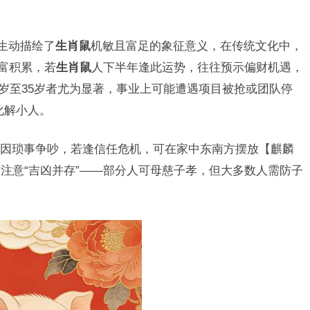
生动描绘了
生肖鼠
机敏且富足的象征意义，在传统文化中，
财富积累，若
生肖鼠
人下半年逢此运势，往往预示偏财机遇，
8岁至35岁者尤为显著，事业上可能遭遇项目被抢或团队停
化解小人。
因琐事争吵，若逢信任危机，可在家中东南方摆放【麒麟
注意“吉凶并存”——部分人可母慈子孝，但大多数人需防子