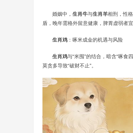
婚姻中，
生肖牛
与
生肖羊
相刑，性格
盾，晚年需格外留意健康，脾胃虚弱者宜
生肖鸡
：啄米成金的机遇与风险
生肖鸡
与“米囤”的结合，暗含“啄食
莫贪多导致“破财不止”。