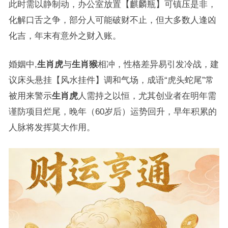
此时需以静制动，办公室放置【麒麟瓶】可镇压是非，
化解口舌之争，部分人可能破财不止，但大多数人逢凶
化吉，年末有意外之财入账。
婚姻中,
生肖虎
与
生肖猴
相冲，性格差异易引发冷战，建
议床头悬挂【风水挂件】调和气场，成语“虎头蛇尾”常
被用来警示
生肖虎
人需持之以恒，尤其创业者在明年需
谨防项目烂尾，晚年（60岁后）运势回升，早年积累的
人脉将发挥莫大作用。