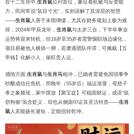
在十二生肖中,
生肖鼠
位列首位，象征着机敏与应变能
力，民间常说“鼠目寸光”，实则误解了其深层的智慧
——
生肖鼠
人善于未雨绸缪，尤其在财务规划上极为难
得，2024年甲辰龙年，
生肖鼠
与太岁三合，下半年事业
运势将迎来转机，但18岁至35岁者需警惕职场边缘化，
项目易被他人横插一脚，若遭遇团队停滞，可佩戴【五
帝钱】化解小人，催旺贵人运。
感情方面,
生肖鼠
与
生肖马
相冲，已婚者需避免因琐事争
吵酿成信任危机，而晚年（55岁后）福运渐显，母慈子
孝之象频现，家中摆放【聚宝盆】可稳固财运，成语“鼠
窃狗偷”虽含贬义，却也从侧面印证其灵活特质——
生肖
鼠
人若能扬长避短，定能扭转乾坤。