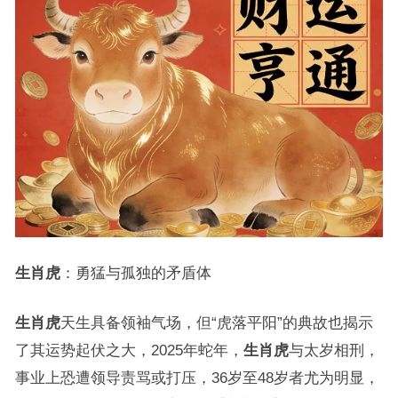
生肖虎
：勇猛与孤独的矛盾体
生肖虎
天生具备领袖气场，但“虎落平阳”的典故也揭示
了其运势起伏之大，2025年蛇年，
生肖虎
与太岁相刑，
事业上恐遭领导责骂或打压，36岁至48岁者尤为明显，