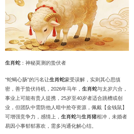
生肖蛇
：神秘莫测的蛰伏者
“蛇蝎心肠”的污名让
生肖蛇
蒙受误解，实则其心思缜
密，善于蛰伏待机，2026年马年，
生肖蛇
与太岁六合，
事业上可能有贵人提携，25岁至40岁者适合跳槽或创
业，但团队中需防他人暗中抢夺资源，佩戴【金钱鼠】
可增强竞争力，感情上，
生肖蛇
与
生肖猪
相冲，未婚者
易因小事郁郁寡欢，需多沟通化解心结。