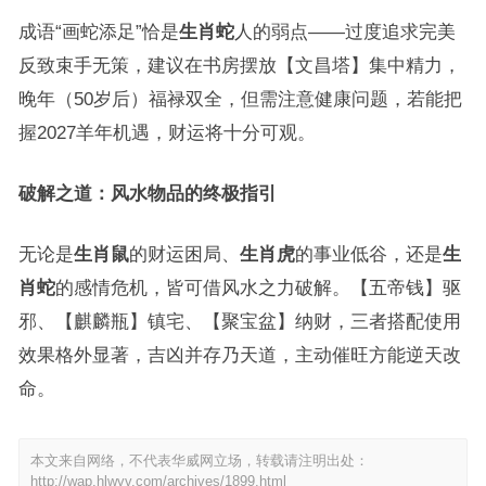
成语“画蛇添足”恰是
生肖蛇
人的弱点——过度追求完美
反致束手无策，建议在书房摆放【文昌塔】集中精力，
晚年（50岁后）福禄双全，但需注意健康问题，若能把
握2027羊年机遇，财运将十分可观。
破解之道：风水物品的终极指引
无论是
生肖鼠
的财运困局、
生肖虎
的事业低谷，还是
生
肖蛇
的感情危机，皆可借风水之力破解。【五帝钱】驱
邪、【麒麟瓶】镇宅、【聚宝盆】纳财，三者搭配使用
效果格外显著，吉凶并存乃天道，主动催旺方能逆天改
命。
本文来自网络，不代表华威网立场，转载请注明出处：
http://wap.hlwvv.com/archives/1899.html