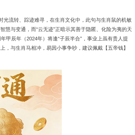
喻时光流转、踪迹难寻，在生肖文化中，此句与生肖鼠的机敏
智慧与变通，而“云无迹”正暗示其善于隐匿、化险为夷的天
年甲辰年（2024年）将逢“子辰半合”，事业上虽有贵人提
情上，与生肖马相冲，易因小事争吵，建议佩戴【五帝钱】