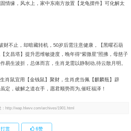
稳固情缘，风水上，家中东南方放置【龙龟摆件】可化解太
虽破财不止，却暗藏转机，50岁后需注意健康，【黑曜石葫
【文昌塔】提升思维敏捷度，晚年得“紫微星”照拂，母慈子
作易生波折，总体而言，生肖龙需以静制动,待云散月明。
生肖鼠宜用【金钱鼠】聚财，生肖虎当佩【麒麟瓶】辟
虽定，破解之道在手，愿君顺势而为,催旺福泽！
处：
http://wap.hlwvv.com/archives/1901.html
打赏
6
赞