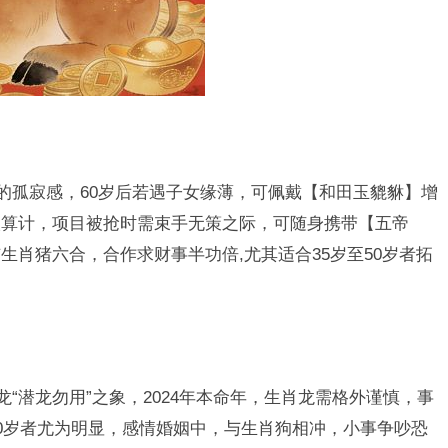
来的孤寂感，60岁后若遇子女缘薄，可佩戴【和田玉貔貅】增
人算计，项目被抢时需束手无策之际，可随身携带【五帝
肖猪六合，合作求财事半功倍,尤其适合35岁至50岁者拓
龙“潜龙勿用”之象，2024年本命年，生肖龙需格外谨慎，事
40岁者尤为明显，感情婚姻中，与生肖狗相冲，小事争吵恐