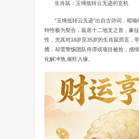
生肖鼠：玉绳低转云无迹的玄机
“玉绳低转云无迹”出自古诗词，暗
特性极为契合，鼠居十二地支之首，象征
性，尤其对18岁至35岁的生肖鼠而言，明
携，却需警惕团队停滞或项目被抢，感
化解冲煞,催旺人缘。