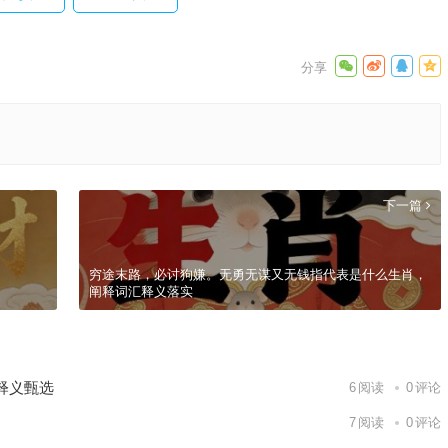
下一篇
穷途末路，必讨狗嫌。无勇无谋又无钱指代表是什么生肖，
阐释词汇释义落实
释义甄选
6
阅读
0
评论
7
阅读
0
评论