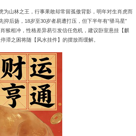
，虎为山林之王，行事果敢却常留孤傲背影，明年对生肖虎而
先抑后扬，18岁至30岁者易遭打压，但下半年有“驿马星”
生肖猴相冲，性格差异易引发信任危机，建议卧室悬挂【麒
队停滞之困将随【风水挂件】的摆放而缓解。