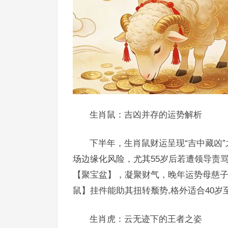
生肖鼠：吉凶并存的运势解析
下半年，生肖鼠财运呈现“吉中藏凶
场边缘化风险，尤其55岁后若遭领导责
【聚宝盆】，凝聚财气，晚年运势母慈
鼠】挂件能助其扭转颓势,格外适合40岁
生肖虎：云无迹下的王者之姿