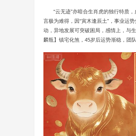
“云无迹”亦暗合生肖虎的独行特质
言极为难得，因“寅木逢辰土”，事业运势
动，异地发展可突破困局，感情上，与
麟瓶】镇宅化煞，45岁后运势渐稳，团