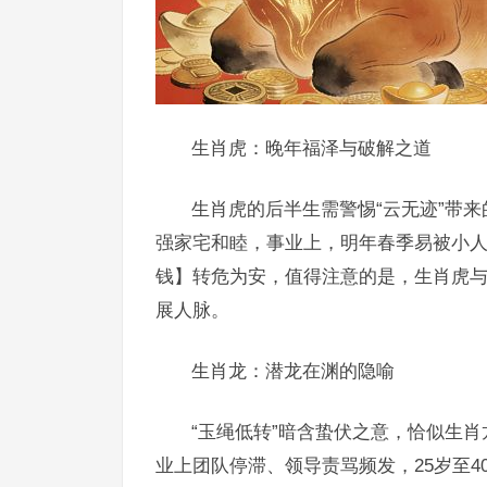
生肖虎：晚年福泽与破解之道
生肖虎的后半生需警惕“云无迹”带
强家宅和睦，事业上，明年春季易被小
钱】转危为安，值得注意的是，生肖虎与生
展人脉。
生肖龙：潜龙在渊的隐喻
“玉绳低转”暗含蛰伏之意，恰似生肖
业上团队停滞、领导责骂频发，25岁至