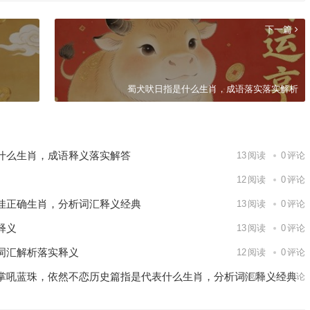
下一篇
蜀犬吠日指是什么生肖，成语落实落实解析
什么生肖，成语释义落实解答
13
阅读
0
评论
12
阅读
0
评论
佳正确生肖，分析词汇释义经典
13
阅读
0
评论
释义
13
阅读
0
评论
词汇解析落实释义
12
阅读
0
评论
掌吼蓝珠，依然不恋历史篇指是代表什么生肖，分析词汇释义经典
9
阅读
0
评论