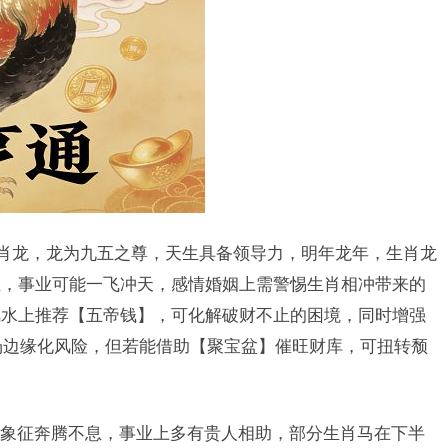
生肖龙，龙为九五之尊，天生具备领导力，明年龙年，生肖龙
生，事业可能一飞冲天，感情婚姻上需警惕生肖相冲带来的
风水上推荐【五帝钱】，可化解破财不止的困境，同时增强
职场边缘化风险，但若能借助【聚宝盆】催旺财库，可扭转颓
象征奔腾不息，事业上多有贵人相助，部分生肖马在下半