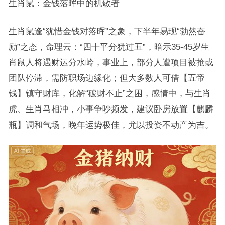
生肖鼠：金钱落晖中的机敏者
生肖鼠逢“犹惜金钱对落晖”之象，下半年易现“勃然奋
励”之态，命理云：“四十平分犹过五”，暗示35-45岁生
肖鼠人将遇财运分水岭，事业上，部分人遭项目被抢或
团队停滞，需防职场边缘化；但大多数人可借【五帝
钱】镇守财库，化解“破财不止”之困，感情中，与生肖
虎、生肖马相冲，小事争吵频发，建议卧房放置【麒麟
瓶】调和气场，晚年运势极佳，尤以投资不动产为吉。